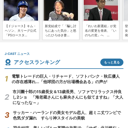
【ドジャース】キム・
新党結成で「「騙し討
「れいわ新選組」が党
登
ヘソン、大リーグ公式
ちにあった気分」と怒
名の変更を発表、「い
女
「PSロースタ...
ったひろゆき妻...
のちの党」へ ...
発
J-CAST ニュース
アクセスランキング
もっと見る
電撃トレードの巨人・リチャード、ソフトバンク・秋広優人
の存在感薄れ...「他球団の方が出場機会ある」の声が
市川團十郎の15歳長女＆13歳長男、ソファでリラックス仲良
し2ショ 「海老蔵さんにも麻央さんにも似てますね」「大人
になったな～」
サッカー・ハーランドの美女モデル恋人、超ミニ丈ワンピで
色気ダダ漏れ すらり神スタイルの美貌
羽生結弦、美しいブルー基調の衣装で...「ゆず」北川悠仁・