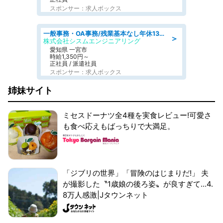
スポンサー：求人ボックス
一般事務・OA事務/残業基本なし年休130日社保完備の一般・調達事務
＞
株式会社シスムエンジニアリング
愛知県 一宮市
時給1,350円～
正社員 / 派遣社員
スポンサー：求人ボックス
姉妹サイト
ミセスドーナツ全4種を実食レビュー!可愛さ
も食べ応えもばっちりで大満足。
「ジブリの世界」「冒険のはじまりだ!」 夫
が撮影した〝1歳娘の後ろ姿〟が良すぎて...4.
8万人感激|Jタウンネット