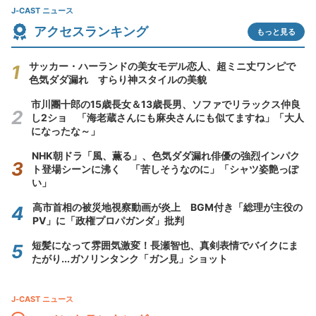
J-CAST ニュース
アクセスランキング
もっと見る
サッカー・ハーランドの美女モデル恋人、超ミニ丈ワンピで
色気ダダ漏れ すらり神スタイルの美貌
市川團十郎の15歳長女＆13歳長男、ソファでリラックス仲良
し2ショ 「海老蔵さんにも麻央さんにも似てますね」「大人
になったな～」
NHK朝ドラ「風、薫る」、色気ダダ漏れ俳優の強烈インパク
ト登場シーンに沸く 「苦しそうなのに」「シャツ姿艶っぽ
い」
高市首相の被災地視察動画が炎上 BGM付き「総理が主役の
PV」に「政権プロパガンダ」批判
短髪になって雰囲気激変！長瀬智也、真剣表情でバイクにま
たがり...ガソリンタンク「ガン見」ショット
J-CAST ニュース