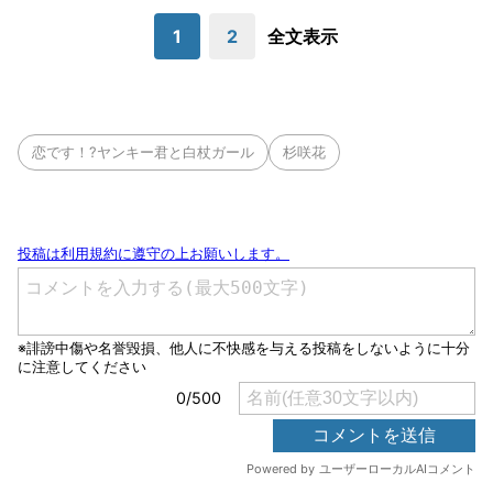
1
2
全文表示
恋です！?ヤンキー君と白杖ガール
杉咲花