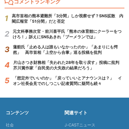
コメントランキング
高市首相の熊本避難所「3分間」しか視察せず？SNS拡散 内
閣広報官「51分間」だと否定
元文科事務次官・前川喜平氏「熊本の体育館にクーラーをつ
けろ！」訴えにSNSあきれ「ブーメランでは」
蓮舫氏「止める人は誰もいなかったのか」「あまりにも愕
然」 高市首相「上空から合掌」巡る投稿を批判
片山さつき財務相「失われた28年を取り戻す」投稿に批判
芥川賞作家「自民党の大失政の結果だろう」
「想定外でいいのか」「戻っていいとアナウンスは？」 イ
オン社長会見でのしつこい記者質問に疑問も続々
コンテンツ
関連サイト
社会
J-CASTニュース