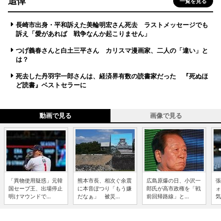
追悼
一覧を見る
長崎市出身・平和訴えた美輪明宏さん死去 ラストメッセージでも
訴え「愛があれば 戦争なんか起こりません」
つげ義春さんと白土三平さん カリスマ漫画家、二人の「違い」と
は？
死去した丹羽宇一郎さんは、経済界有数の読書家だった 『死ぬほ
ど読書』ベストセラーに
動画で見る
画像で見る
「異物使用疑惑」元韓
熊本市長、相次ぐ余震
広島原爆の日、小沢一
張
国セーブ王、出場停止
に本音ぽつり「もう嫌
郎氏が高市政権を「戦
ォ
明けマウンドで...
だなぁ」 被災...
前回帰路線」と...
気