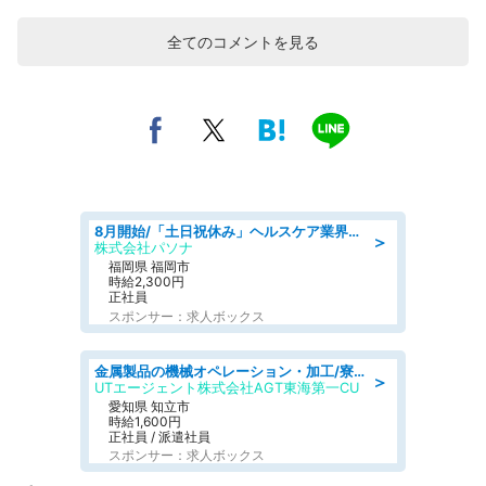
全てのコメントを見る
8月開始/「土日祝休み」ヘルスケア業界の産業保健師/高時給/未経験OK/要資格:保健師、正看護師
＞
株式会社パソナ
福岡県 福岡市
時給2,300円
正社員
スポンサー：求人ボックス
金属製品の機械オペレーション・加工/寮完備/日払い/工場・製造
＞
UTエージェント株式会社AGT東海第一CU
愛知県 知立市
時給1,600円
正社員 / 派遣社員
スポンサー：求人ボックス