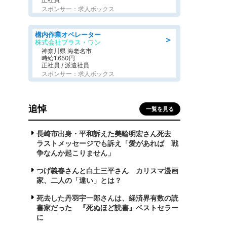
スポンサー：求人ボックス
構内作業オペレーター
＞
株式会社プラス・ワン
神奈川県 海老名市
時給1,650円
正社員 / 派遣社員
スポンサー：求人ボックス
追悼
一覧を見る
長崎市出身・平和訴えた美輪明宏さん死去
ラストメッセージでも訴え「愛があれば 戦
争なんか起こりません」
つげ義春さんと白土三平さん カリスマ漫画
家、二人の「違い」とは？
死去した丹羽宇一郎さんは、経済界有数の読
書家だった 『死ぬほど読書』ベストセラー
に