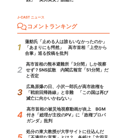
J-CAST ニュース
コメントランキング
蓮舫氏「止める人は誰もいなかったのか」
「あまりにも愕然」 高市首相「上空から
合掌」巡る投稿を批判
高市首相の熊本避難所「3分間」しか視察
せず？SNS拡散 内閣広報官「51分間」だ
と否定
広島原爆の日、小沢一郎氏が高市政権を
「戦前回帰路線」と非難 「この国は再び
滅亡に向かいかねない」
高市首相の被災地視察動画が炎上 BGM
付き「総理が主役のPV」に「政権プロパ
ガンダ」批判
処分の東大教授が大学サイトに仕込んだ
「不適切な言葉」とは？ 各紙は「六四天