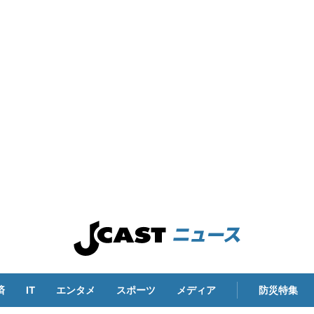
済
IT
エンタメ
スポーツ
メディア
防災特集