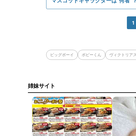
マスコットキャラクターは"何者"
1
ビッグボーイ
ボビーくん
ヴィクトリア
姉妹サイト