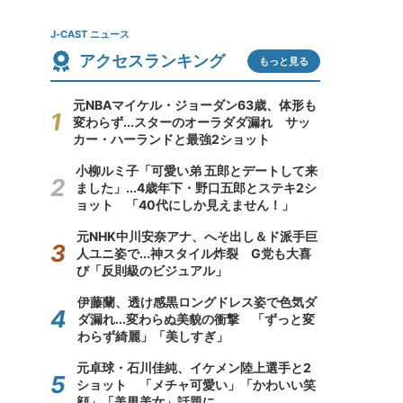
J-CAST ニュース
アクセスランキング
もっと見る
元NBAマイケル・ジョーダン63歳、体形も
変わらず...スターのオーラダダ漏れ サッ
カー・ハーランドと最強2ショット
小柳ルミ子「可愛い弟 五郎とデートして来
ました」...4歳年下・野口五郎とステキ2シ
ョット 「40代にしか見えません！」
元NHK中川安奈アナ、へそ出し＆ド派手巨
人ユニ姿で...神スタイル炸裂 G党も大喜
び「反則級のビジュアル」
伊藤蘭、透け感黒ロングドレス姿で色気ダ
ダ漏れ...変わらぬ美貌の衝撃 「ずっと変
わらず綺麗」「美しすぎ」
元卓球・石川佳純、イケメン陸上選手と2
ショット 「メチャ可愛い」「かわいい笑
顔」「美男美女」話題に