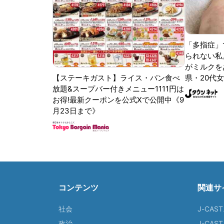
「多指症」
られない私
がミルクをあ
【ステーキガスト】ライス・パン食べ
県・20代女
放題&スープバー付きメニュー1111円は
お得!最新クーポンを公式Xで公開中《9
月23日まで》
コンテンツ
関連サ
社会
J-CAS
政治
J-CAS