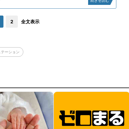
？
続きを読む
2
全文表示
ステーション