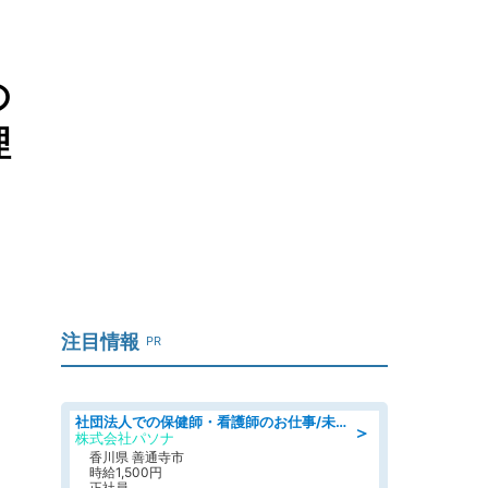
の
理
注目情報
PR
社団法人での保健師・看護師のお仕事/未経験OK/要資格:普通免許、保健師、正看護師
＞
株式会社パソナ
香川県 善通寺市
時給1,500円
正社員