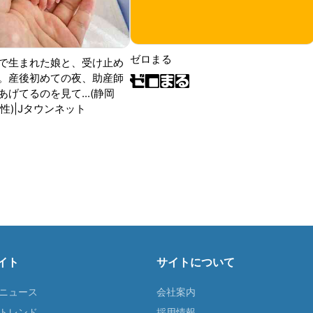
ゼロまる
で生まれた娘と、受け止め
。産後初めての夜、助産師
げてるのを見て...(静岡
性)|Jタウンネット
イト
サイトについて
Tニュース
会社案内
Tトレンド
採用情報