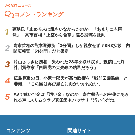
J-CAST ニュース
コメントランキング
蓮舫氏「止める人は誰もいなかったのか」「あまりにも愕
然」 高市首相「上空から合掌」巡る投稿を批判
高市首相の熊本避難所「3分間」しか視察せず？SNS拡散 内
閣広報官「51分間」だと否定
片山さつき財務相「失われた28年を取り戻す」投稿に批判
芥川賞作家「自民党の大失政の結果だろう」
広島原爆の日、小沢一郎氏が高市政権を「戦前回帰路線」と
非難 「この国は再び滅亡に向かいかねない」
AVで稼いだ金は「汚い金」なのか 寄付報告への中傷にあき
れる声...スリムクラブ真栄田もバッサリ「汚い心だね」
コンテンツ
関連サイト