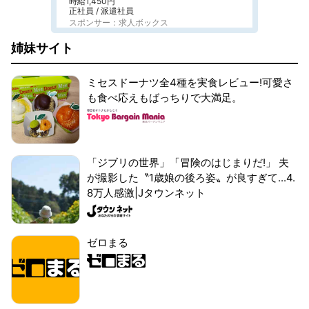
時給1,450円
正社員 / 派遣社員
スポンサー：求人ボックス
姉妹サイト
ミセスドーナツ全4種を実食レビュー!可愛さ
も食べ応えもばっちりで大満足。
「ジブリの世界」「冒険のはじまりだ!」 夫
が撮影した〝1歳娘の後ろ姿〟が良すぎて...4.
8万人感激|Jタウンネット
ゼロまる