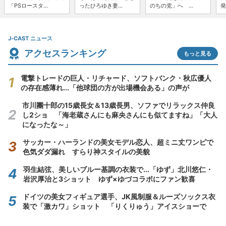
「PSロースタ...
ったひろゆき妻...
のちの党」へ ...
発
J-CAST ニュース
アクセスランキング
もっと見る
電撃トレードの巨人・リチャード、ソフトバンク・秋広優人
の存在感薄れ...「他球団の方が出場機会ある」の声が
市川團十郎の15歳長女＆13歳長男、ソファでリラックス仲良
し2ショ 「海老蔵さんにも麻央さんにも似てますね」「大人
になったな～」
サッカー・ハーランドの美女モデル恋人、超ミニ丈ワンピで
色気ダダ漏れ すらり神スタイルの美貌
羽生結弦、美しいブルー基調の衣装で...「ゆず」北川悠仁・
岩沢厚治と3ショット ゆず×ゆづコラボにファン歓喜
ドイツの美女フィギュア選手、JK風制服＆ルーズソックス衣
装で「激カワ」ショット 「りくりゅう」アイスショーで