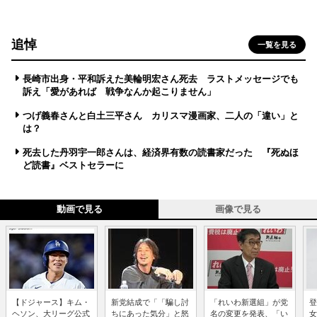
追悼
一覧を見る
長崎市出身・平和訴えた美輪明宏さん死去 ラストメッセージでも
訴え「愛があれば 戦争なんか起こりません」
つげ義春さんと白土三平さん カリスマ漫画家、二人の「違い」と
は？
死去した丹羽宇一郎さんは、経済界有数の読書家だった 『死ぬほ
ど読書』ベストセラーに
動画で見る
画像で見る
【ドジャース】キム・
新党結成で「「騙し討
「れいわ新選組」が党
登
ヘソン、大リーグ公式
ちにあった気分」と怒
名の変更を発表、「い
女