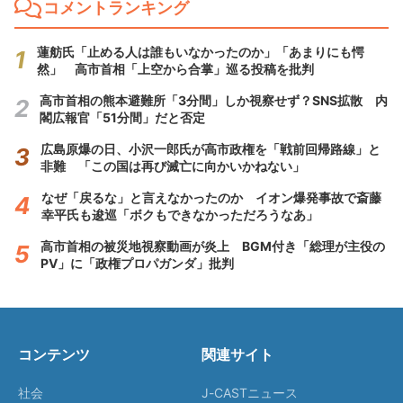
コメントランキング
蓮舫氏「止める人は誰もいなかったのか」「あまりにも愕
然」 高市首相「上空から合掌」巡る投稿を批判
高市首相の熊本避難所「3分間」しか視察せず？SNS拡散 内
閣広報官「51分間」だと否定
広島原爆の日、小沢一郎氏が高市政権を「戦前回帰路線」と
非難 「この国は再び滅亡に向かいかねない」
なぜ「戻るな」と言えなかったのか イオン爆発事故で斎藤
幸平氏も逡巡「ボクもできなかっただろうなあ」
高市首相の被災地視察動画が炎上 BGM付き「総理が主役の
PV」に「政権プロパガンダ」批判
コンテンツ
関連サイト
社会
J-CASTニュース