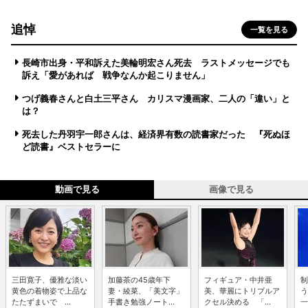
追悼
一覧を見る
長崎市出身・平和訴えた美輪明宏さん死去 ラストメッセージでも
訴え「愛があれば 戦争なんか起こりません」
つげ義春さんと白土三平さん カリスマ漫画家、二人の「違い」と
は？
死去した丹羽宇一郎さんは、経済界有数の読書家だった 『死ぬほ
ど読書』ベストセラーに
動画で見る
画像で見る
三田寛子、優雅な淡い
加藤茶の45歳年下
フィギュア・中井亜
制
黄色の着物姿で上品な
妻・綾菜、「美文字」
美、華麗にトリプルア
う
たたずまいで ...
手書き勉強ノート...
クセル決める 「...
一