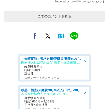
全てのコメントを見る
「介護事務」資格必須/正職員/日勤のみ/介護老人保健施設
＞
医療法人社団幸紀会/介護老人保健施設 グリーンビラ安江
岐阜県 岐阜市
時給1,150円
正社員
スポンサー：求人ボックス
検品・検査/未経験OK/高収入/日払いOK/交替制/20・30・40代活躍中
＞
株式会社綜合キャリアオプション
岩手県 金ケ崎町
時給1,650円～2,063円
正社員 / 派遣社員
スポンサー：求人ボックス