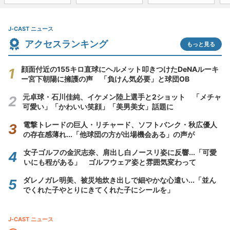
J-CAST ニュース
アクセスランキング
もっと見る
顔面付近の155キロ直球にヘルメット叩きつけたDeNAルーキ
ー宮下朝陽に擁護の声 「負けん気必要」と球団OB
元卓球・石川佳純、イケメン陸上選手と2ショット 「メチャ
可愛い」「かわいい笑顔」「美男美女」話題に
電撃トレードの巨人・リチャード、ソフトバンク・秋広優人
の存在感薄れ...「他球団の方が出場機会ある」の声が
女子ゴルフの金沢志奈、肩出し白ノースリ姿に反響...「可愛
いにも程がある」 ゴルフウェア姿と雰囲気変わって
ダレノガレ明美、被災地炊き出しで細やかな心遣い...「並ん
でくれた子やとりにきてくれた子にシールを」
J-CAST ニュース