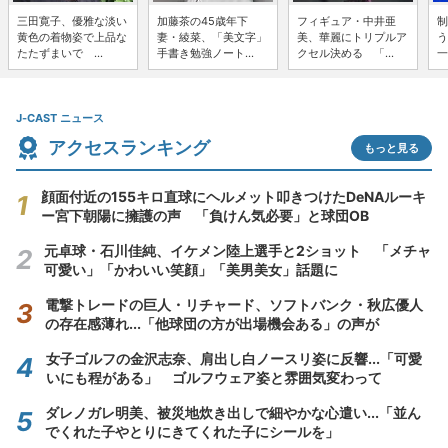
三田寛子、優雅な淡い
加藤茶の45歳年下
フィギュア・中井亜
制
黄色の着物姿で上品な
妻・綾菜、「美文字」
美、華麗にトリプルア
う
たたずまいで ...
手書き勉強ノート...
クセル決める 「...
一
J-CAST ニュース
アクセスランキング
もっと見る
顔面付近の155キロ直球にヘルメット叩きつけたDeNAルーキ
ー宮下朝陽に擁護の声 「負けん気必要」と球団OB
元卓球・石川佳純、イケメン陸上選手と2ショット 「メチャ
可愛い」「かわいい笑顔」「美男美女」話題に
電撃トレードの巨人・リチャード、ソフトバンク・秋広優人
の存在感薄れ...「他球団の方が出場機会ある」の声が
女子ゴルフの金沢志奈、肩出し白ノースリ姿に反響...「可愛
いにも程がある」 ゴルフウェア姿と雰囲気変わって
ダレノガレ明美、被災地炊き出しで細やかな心遣い...「並ん
でくれた子やとりにきてくれた子にシールを」