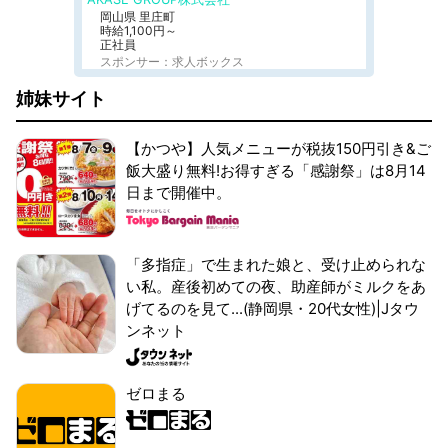
岡山県 里庄町
時給1,100円～
正社員
スポンサー：求人ボックス
姉妹サイト
【かつや】人気メニューが税抜150円引き&ご
飯大盛り無料!お得すぎる「感謝祭」は8月14
日まで開催中。
「多指症」で生まれた娘と、受け止められな
い私。産後初めての夜、助産師がミルクをあ
げてるのを見て...(静岡県・20代女性)|Jタウ
ンネット
ゼロまる