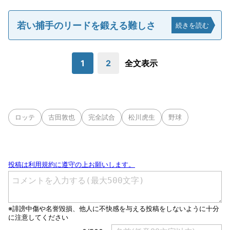
若い捕手のリードを鍛える難しさ
続きを読む
1
2
全文表示
ロッテ
古田敦也
完全試合
松川虎生
野球