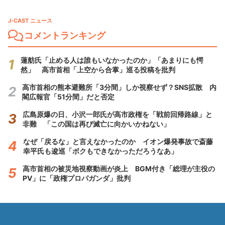
J-CAST ニュース
コメントランキング
蓮舫氏「止める人は誰もいなかったのか」「あまりにも愕
然」 高市首相「上空から合掌」巡る投稿を批判
高市首相の熊本避難所「3分間」しか視察せず？SNS拡散 内
閣広報官「51分間」だと否定
広島原爆の日、小沢一郎氏が高市政権を「戦前回帰路線」と
非難 「この国は再び滅亡に向かいかねない」
なぜ「戻るな」と言えなかったのか イオン爆発事故で斎藤
幸平氏も逡巡「ボクもできなかっただろうなあ」
高市首相の被災地視察動画が炎上 BGM付き「総理が主役の
PV」に「政権プロパガンダ」批判