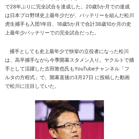
で28年ぶりに完全試合を達成した。20歳5か月での達成
は日本プロ野球史上最年少だが、バッテリーを組んだ松川
虎生捕手も入団1年目、18歳5か月で合計38歳10か月の史
上最年少バッテリーでの完全試合だった。
捕手としても史上最年少で快挙の立役者になった松川
は、高卒捕手ながら今季開幕スタメン入り。ヤクルトで捕
手として活躍した古田敦也氏もYouTubeチャンネル「フ
ルタの方程式」で、開幕直後の3月27日 に投稿した動画
で松川に注目していた。