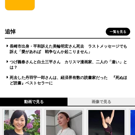
追悼
一覧を見る
長崎市出身・平和訴えた美輪明宏さん死去 ラストメッセージでも
訴え「愛があれば 戦争なんか起こりません」
つげ義春さんと白土三平さん カリスマ漫画家、二人の「違い」と
は？
死去した丹羽宇一郎さんは、経済界有数の読書家だった 『死ぬほ
ど読書』ベストセラーに
動画で見る
画像で見る