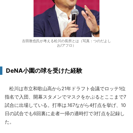
古田敦也氏が考える松川の長所とは（写真：つのだよし
お/アフロ）
DeNA小園の球を受けた経験
松川は市立和歌山高から21年ドラフト会議でロッテ1位
指名で入団、開幕スタメンでマスクをかぶるとここまで7
試合に出場している。打率は.167ながら4打点を挙げ、10
日の試合でも6回裏に走者一掃の適時打で3打点を記録し
た。