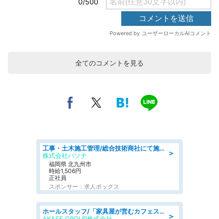
全てのコメントを見る
工事・土木施工管理/総合技術商社にて施工管理のお仕事/即日勤務可/車通勤可/工事・土木施工管理/生産・品質管理
＞
株式会社パソナ
福岡県 北九州市
時給1,506円
正社員
スポンサー：求人ボックス
ホールスタッフ/「家具屋が営むカフェスタッフ!」週2日～OK!嬉しいまかない付き/岡山県/浅口郡里庄町
＞
AKASE GROUP株式会社