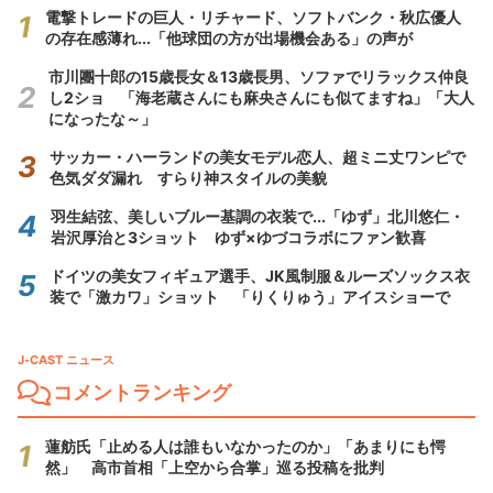
電撃トレードの巨人・リチャード、ソフトバンク・秋広優人
の存在感薄れ...「他球団の方が出場機会ある」の声が
市川團十郎の15歳長女＆13歳長男、ソファでリラックス仲良
し2ショ 「海老蔵さんにも麻央さんにも似てますね」「大人
になったな～」
サッカー・ハーランドの美女モデル恋人、超ミニ丈ワンピで
色気ダダ漏れ すらり神スタイルの美貌
羽生結弦、美しいブルー基調の衣装で...「ゆず」北川悠仁・
岩沢厚治と3ショット ゆず×ゆづコラボにファン歓喜
ドイツの美女フィギュア選手、JK風制服＆ルーズソックス衣
装で「激カワ」ショット 「りくりゅう」アイスショーで
J-CAST ニュース
コメントランキング
蓮舫氏「止める人は誰もいなかったのか」「あまりにも愕
然」 高市首相「上空から合掌」巡る投稿を批判