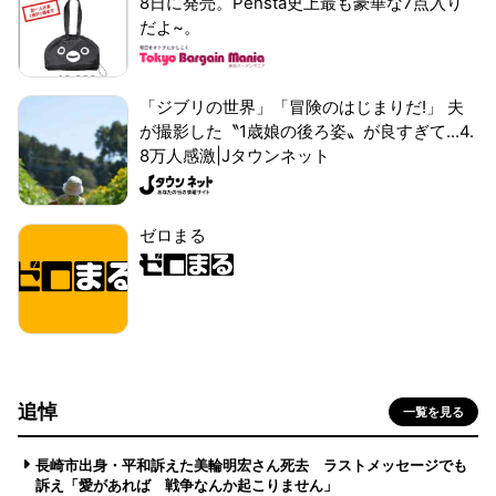
8日に発売。Pensta史上最も豪華な7点入り
だよ~。
「ジブリの世界」「冒険のはじまりだ!」 夫
が撮影した〝1歳娘の後ろ姿〟が良すぎて...4.
8万人感激|Jタウンネット
ゼロまる
追悼
一覧を見る
長崎市出身・平和訴えた美輪明宏さん死去 ラストメッセージでも
訴え「愛があれば 戦争なんか起こりません」