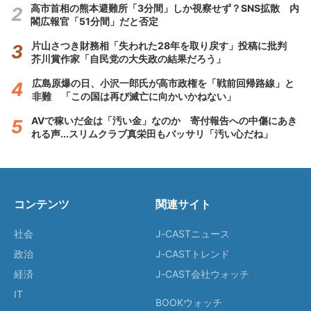
高市首相の熊本避難所「3分間」しか視察せず？SNS拡散 内
閣広報官「51分間」だと否定
片山さつき財務相「失われた28年を取り戻す」投稿に批判
芥川賞作家「自民党の大失政の結果だろう」
広島原爆の日、小沢一郎氏が高市政権を「戦前回帰路線」と
非難 「この国は再び滅亡に向かいかねない」
AVで稼いだ金は「汚い金」なのか 寄付報告への中傷にあき
れる声...スリムクラブ真栄田もバッサリ「汚い心だね」
コンテンツ
関連サイト
社会
J-CASTニュース
政治
J-CASTトレンド
経済
J-CAST会社ウォッチ
IT
BOOKウォッチ