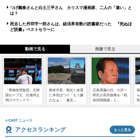
つげ義春さんと白土三平さん カリスマ漫画家、二人の「違い」と
は？
死去した丹羽宇一郎さんは、経済界有数の読書家だった 『死ぬほ
ど読書』ベストセラーに
動画で見る
画像で見る
「異物使用疑惑」元韓
熊本市長、相次ぐ余震
広島原爆の日、小沢一
張
国セーブ王、出場停止
に本音ぽつり「もう嫌
郎氏が高市政権を「戦
ォ
明けマウンドで...
だなぁ」 被災...
前回帰路線」と...
気
J-CAST ニュース
アクセスランキング
もっと見る