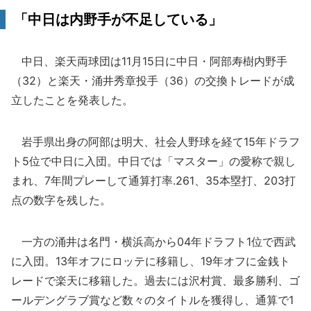
「中日は内野手が不足している」
中日、楽天両球団は11月15日に中日・阿部寿樹内野手
（32）と楽天・涌井秀章投手（36）の交換トレードが成
立したことを発表した。
岩手県出身の阿部は明大、社会人野球を経て15年ドラフ
ト5位で中日に入団。中日では「マスター」の愛称で親し
まれ、7年間プレーして通算打率.261、35本塁打、203打
点の数字を残した。
一方の涌井は名門・横浜高から04年ドラフト1位で西武
に入団。13年オフにロッテに移籍し、19年オフに金銭ト
レードで楽天に移籍した。過去には沢村賞、最多勝利、ゴ
ールデングラブ賞など数々のタイトルを獲得し、通算で1