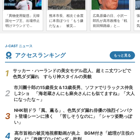
「異物使用疑惑」元韓
熊本市長、相次ぐ余震
広島原爆の日、小沢一
張
国セーブ王、出場停止
に本音ぽつり「もう嫌
郎氏が高市政権を「戦
ォ
明けマウンドで...
だなぁ」 被災...
前回帰路線」と...
気
J-CAST ニュース
アクセスランキング
もっと見る
サッカー・ハーランドの美女モデル恋人、超ミニ丈ワンピで
色気ダダ漏れ すらり神スタイルの美貌
市川團十郎の15歳長女＆13歳長男、ソファでリラックス仲良
し2ショ 「海老蔵さんにも麻央さんにも似てますね」「大人
になったな～」
NHK朝ドラ「風、薫る」、色気ダダ漏れ俳優の強烈インパク
ト登場シーンに沸く 「苦しそうなのに」「シャツ姿艶っぽ
い」
高市首相の被災地視察動画が炎上 BGM付き「総理が主役の
PV」に「政権プロパガンダ」批判