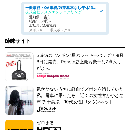
一般事務・OA事務/残業基本なし年休130日社保完備の一般・調達事務
＞
株式会社シスムエンジニアリング
愛知県 一宮市
時給1,350円～
正社員 / 派遣社員
スポンサー：求人ボックス
姉妹サイト
Suicaのペンギン"夏のラッキーバッグ"が8月
8日に発売。Pensta史上最も豪華な7点入り
だよ~。
気付かないうちに経血でズボンを汚していた
私。電車に乗ったら、近くの女性客が小さな
声で(千葉県・10代女性)|Jタウンネット
ゼロまる