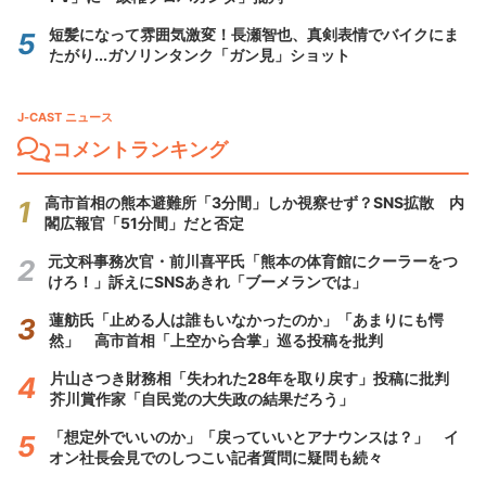
短髪になって雰囲気激変！長瀬智也、真剣表情でバイクにま
たがり...ガソリンタンク「ガン見」ショット
J-CAST ニュース
コメントランキング
高市首相の熊本避難所「3分間」しか視察せず？SNS拡散 内
閣広報官「51分間」だと否定
元文科事務次官・前川喜平氏「熊本の体育館にクーラーをつ
けろ！」訴えにSNSあきれ「ブーメランでは」
蓮舫氏「止める人は誰もいなかったのか」「あまりにも愕
然」 高市首相「上空から合掌」巡る投稿を批判
片山さつき財務相「失われた28年を取り戻す」投稿に批判
芥川賞作家「自民党の大失政の結果だろう」
「想定外でいいのか」「戻っていいとアナウンスは？」 イ
オン社長会見でのしつこい記者質問に疑問も続々