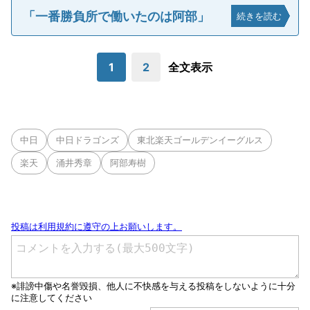
「一番勝負所で働いたのは阿部」
続きを読む
1
2
全文表示
中日
中日ドラゴンズ
東北楽天ゴールデンイーグルス
楽天
涌井秀章
阿部寿樹