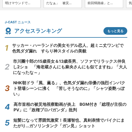
明けマウンドで...
だなぁ」 被災...
前回帰路線」と...
気
J-CAST ニュース
アクセスランキング
もっと見る
サッカー・ハーランドの美女モデル恋人、超ミニ丈ワンピで
色気ダダ漏れ すらり神スタイルの美貌
市川團十郎の15歳長女＆13歳長男、ソファでリラックス仲良
し2ショ 「海老蔵さんにも麻央さんにも似てますね」「大人
になったな～」
NHK朝ドラ「風、薫る」、色気ダダ漏れ俳優の強烈インパク
ト登場シーンに沸く 「苦しそうなのに」「シャツ姿艶っぽ
い」
高市首相の被災地視察動画が炎上 BGM付き「総理が主役の
PV」に「政権プロパガンダ」批判
短髪になって雰囲気激変！長瀬智也、真剣表情でバイクにま
たがり...ガソリンタンク「ガン見」ショット