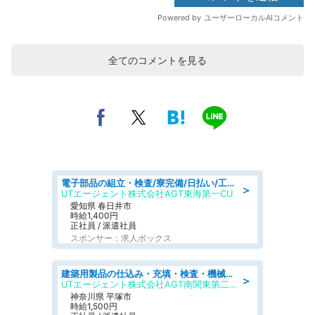
全てのコメントを見る
電子部品の組立・検査/寮完備/日払い/工場・製造
＞
UTエージェント株式会社AGT東海第一CU
愛知県 春日井市
時給1,400円
正社員 / 派遣社員
スポンサー：求人ボックス
建築用製品の仕込み・充填・検査・機械操作/寮完備/日払い/工場・製造
＞
UTエージェント株式会社AGT南関東第二CU
神奈川県 平塚市
時給1,500円