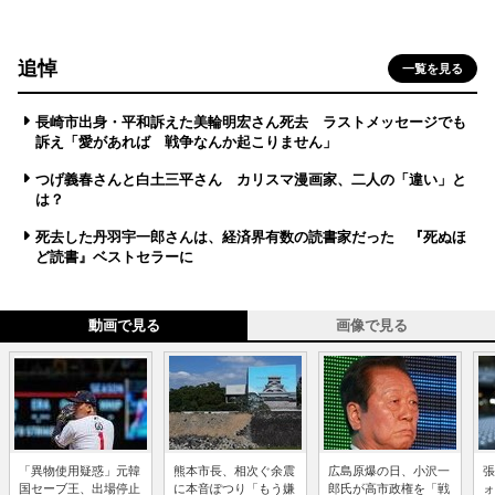
追悼
一覧を見る
長崎市出身・平和訴えた美輪明宏さん死去 ラストメッセージでも
訴え「愛があれば 戦争なんか起こりません」
つげ義春さんと白土三平さん カリスマ漫画家、二人の「違い」と
は？
死去した丹羽宇一郎さんは、経済界有数の読書家だった 『死ぬほ
ど読書』ベストセラーに
動画で見る
画像で見る
「異物使用疑惑」元韓
熊本市長、相次ぐ余震
広島原爆の日、小沢一
張
国セーブ王、出場停止
に本音ぽつり「もう嫌
郎氏が高市政権を「戦
ォ