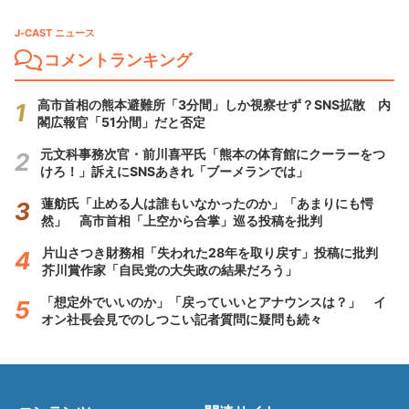
J-CAST ニュース
コメントランキング
高市首相の熊本避難所「3分間」しか視察せず？SNS拡散 内
閣広報官「51分間」だと否定
元文科事務次官・前川喜平氏「熊本の体育館にクーラーをつ
けろ！」訴えにSNSあきれ「ブーメランでは」
蓮舫氏「止める人は誰もいなかったのか」「あまりにも愕
然」 高市首相「上空から合掌」巡る投稿を批判
片山さつき財務相「失われた28年を取り戻す」投稿に批判
芥川賞作家「自民党の大失政の結果だろう」
「想定外でいいのか」「戻っていいとアナウンスは？」 イ
オン社長会見でのしつこい記者質問に疑問も続々