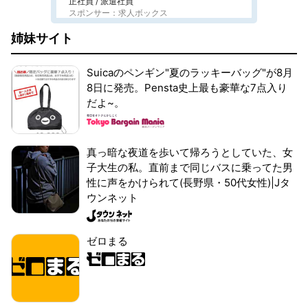
正社員 / 派遣社員
スポンサー：求人ボックス
姉妹サイト
Suicaのペンギン"夏のラッキーバッグ"が8月
8日に発売。Pensta史上最も豪華な7点入り
だよ~。
真っ暗な夜道を歩いて帰ろうとしていた、女
子大生の私。直前まで同じバスに乗ってた男
性に声をかけられて(長野県・50代女性)|Jタ
ウンネット
ゼロまる