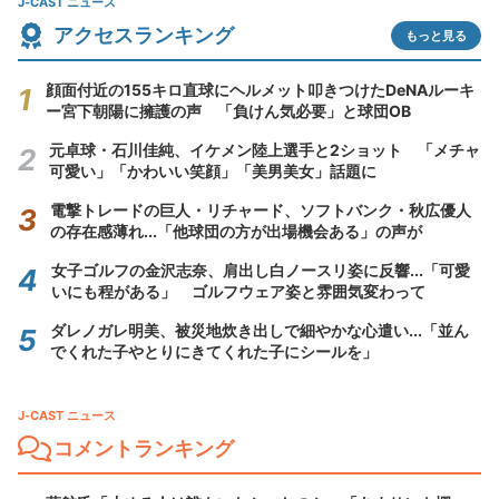
J-CAST ニュース
アクセスランキング
もっと見る
顔面付近の155キロ直球にヘルメット叩きつけたDeNAルーキ
ー宮下朝陽に擁護の声 「負けん気必要」と球団OB
元卓球・石川佳純、イケメン陸上選手と2ショット 「メチャ
可愛い」「かわいい笑顔」「美男美女」話題に
電撃トレードの巨人・リチャード、ソフトバンク・秋広優人
の存在感薄れ...「他球団の方が出場機会ある」の声が
女子ゴルフの金沢志奈、肩出し白ノースリ姿に反響...「可愛
いにも程がある」 ゴルフウェア姿と雰囲気変わって
ダレノガレ明美、被災地炊き出しで細やかな心遣い...「並ん
でくれた子やとりにきてくれた子にシールを」
J-CAST ニュース
コメントランキング