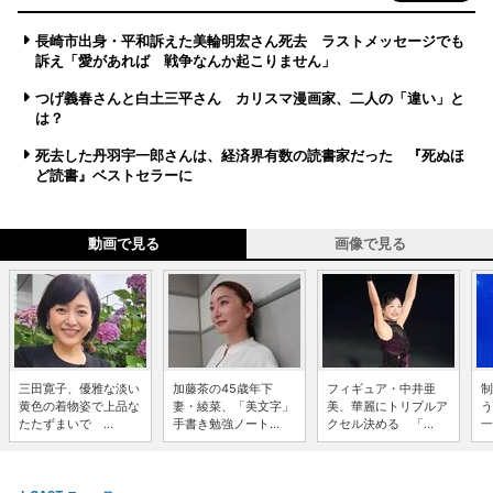
長崎市出身・平和訴えた美輪明宏さん死去 ラストメッセージでも
訴え「愛があれば 戦争なんか起こりません」
つげ義春さんと白土三平さん カリスマ漫画家、二人の「違い」と
は？
死去した丹羽宇一郎さんは、経済界有数の読書家だった 『死ぬほ
ど読書』ベストセラーに
動画で見る
画像で見る
三田寛子、優雅な淡い
加藤茶の45歳年下
フィギュア・中井亜
制
黄色の着物姿で上品な
妻・綾菜、「美文字」
美、華麗にトリプルア
う
たたずまいで ...
手書き勉強ノート...
クセル決める 「...
一