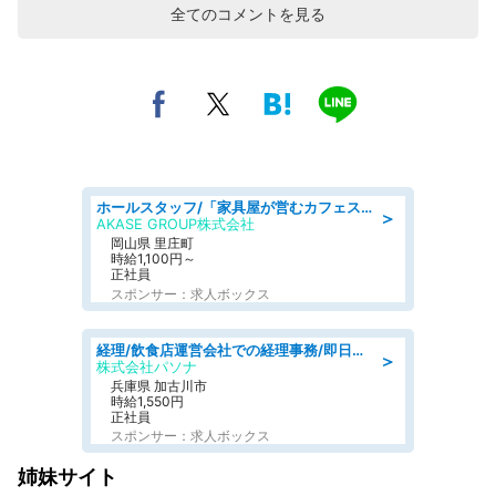
全てのコメントを見る
ホールスタッフ/「家具屋が営むカフェスタッフ!」週2日～OK!嬉しいまかない付き/岡山県/浅口郡里庄町
＞
AKASE GROUP株式会社
岡山県 里庄町
時給1,100円～
正社員
スポンサー：求人ボックス
経理/飲食店運営会社での経理事務/即日勤務可/車通勤可/経理/一般事務
＞
株式会社パソナ
兵庫県 加古川市
時給1,550円
正社員
スポンサー：求人ボックス
姉妹サイト