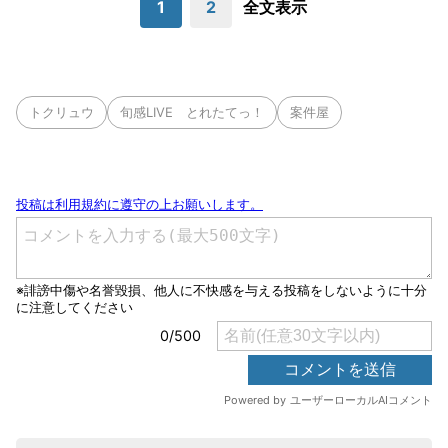
1
2
全文表示
トクリュウ
旬感LIVE とれたてっ！
案件屋