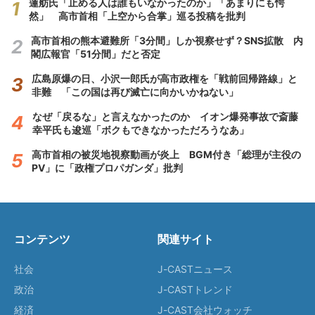
蓮舫氏「止める人は誰もいなかったのか」「あまりにも愕
然」 高市首相「上空から合掌」巡る投稿を批判
高市首相の熊本避難所「3分間」しか視察せず？SNS拡散 内
閣広報官「51分間」だと否定
広島原爆の日、小沢一郎氏が高市政権を「戦前回帰路線」と
非難 「この国は再び滅亡に向かいかねない」
なぜ「戻るな」と言えなかったのか イオン爆発事故で斎藤
幸平氏も逡巡「ボクもできなかっただろうなあ」
高市首相の被災地視察動画が炎上 BGM付き「総理が主役の
PV」に「政権プロパガンダ」批判
コンテンツ
関連サイト
社会
J-CASTニュース
政治
J-CASTトレンド
経済
J-CAST会社ウォッチ