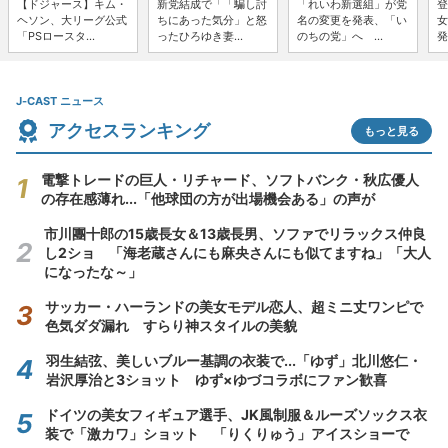
【ドジャース】キム・
新党結成で「「騙し討
「れいわ新選組」が党
登
ヘソン、大リーグ公式
ちにあった気分」と怒
名の変更を発表、「い
女
「PSロースタ...
ったひろゆき妻...
のちの党」へ ...
発
J-CAST ニュース
アクセスランキング
もっと見る
電撃トレードの巨人・リチャード、ソフトバンク・秋広優人
の存在感薄れ...「他球団の方が出場機会ある」の声が
市川團十郎の15歳長女＆13歳長男、ソファでリラックス仲良
し2ショ 「海老蔵さんにも麻央さんにも似てますね」「大人
になったな～」
サッカー・ハーランドの美女モデル恋人、超ミニ丈ワンピで
色気ダダ漏れ すらり神スタイルの美貌
羽生結弦、美しいブルー基調の衣装で...「ゆず」北川悠仁・
岩沢厚治と3ショット ゆず×ゆづコラボにファン歓喜
ドイツの美女フィギュア選手、JK風制服＆ルーズソックス衣
装で「激カワ」ショット 「りくりゅう」アイスショーで