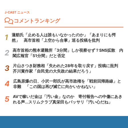
J-CAST ニュース
コメントランキング
蓮舫氏「止める人は誰もいなかったのか」「あまりにも愕
然」 高市首相「上空から合掌」巡る投稿を批判
高市首相の熊本避難所「3分間」しか視察せず？SNS拡散 内
閣広報官「51分間」だと否定
片山さつき財務相「失われた28年を取り戻す」投稿に批判
芥川賞作家「自民党の大失政の結果だろう」
広島原爆の日、小沢一郎氏が高市政権を「戦前回帰路線」と
非難 「この国は再び滅亡に向かいかねない」
AVで稼いだ金は「汚い金」なのか 寄付報告への中傷にあき
れる声...スリムクラブ真栄田もバッサリ「汚い心だね」