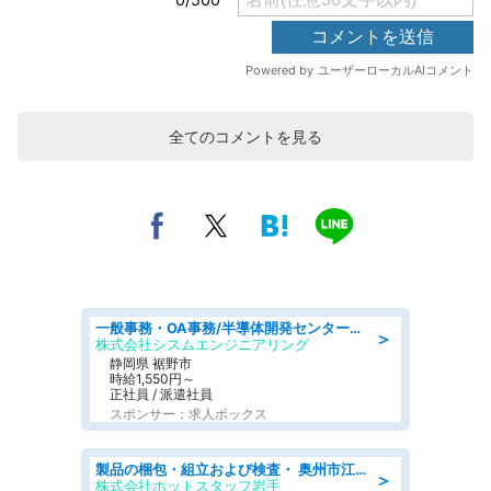
全てのコメントを見る
一般事務・OA事務/半導体開発センター内で事務&軽作業スタッフ、募集
＞
株式会社シスムエンジニアリング
静岡県 裾野市
時給1,550円～
正社員 / 派遣社員
スポンサー：求人ボックス
製品の梱包・組立および検査・ 奥州市江刺/大手企業で長期安定 梱包・検査・組立/半年経過毎に5万円の報奨金有
＞
株式会社ホットスタッフ岩手