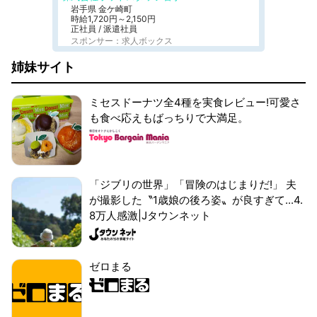
岩手県 金ケ崎町
時給1,720円～2,150円
正社員 / 派遣社員
スポンサー：求人ボックス
姉妹サイト
ミセスドーナツ全4種を実食レビュー!可愛さ
も食べ応えもばっちりで大満足。
「ジブリの世界」「冒険のはじまりだ!」 夫
が撮影した〝1歳娘の後ろ姿〟が良すぎて...4.
8万人感激|Jタウンネット
ゼロまる