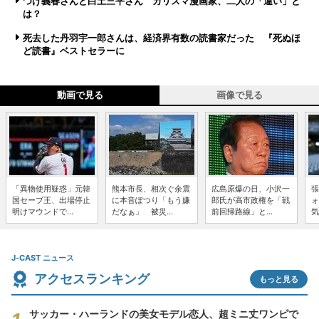
つげ義春さんと白土三平さん カリスマ漫画家、二人の「違い」と
は？
死去した丹羽宇一郎さんは、経済界有数の読書家だった 『死ぬほ
ど読書』ベストセラーに
動画で見る
画像で見る
「異物使用疑惑」元韓
熊本市長、相次ぐ余震
広島原爆の日、小沢一
張
国セーブ王、出場停止
に本音ぽつり「もう嫌
郎氏が高市政権を「戦
ォ
明けマウンドで...
だなぁ」 被災...
前回帰路線」と...
気
J-CAST ニュース
アクセスランキング
もっと見る
サッカー・ハーランドの美女モデル恋人、超ミニ丈ワンピで