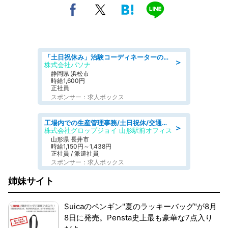
「土日祝休み」治験コーディネーターのお仕事/未経験OK
＞
株式会社パソナ
静岡県 浜松市
時給1,600円
正社員
スポンサー：求人ボックス
工場内での生産管理事務/土日祝休/交通費支給
＞
株式会社グロップジョイ 山形駅前オフィス
山形県 長井市
時給1,150円～1,438円
正社員 / 派遣社員
スポンサー：求人ボックス
姉妹サイト
Suicaのペンギン"夏のラッキーバッグ"が8月
8日に発売。Pensta史上最も豪華な7点入り