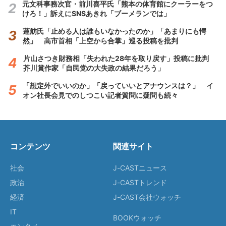
元文科事務次官・前川喜平氏「熊本の体育館にクーラーをつ
けろ！」訴えにSNSあきれ「ブーメランでは」
蓮舫氏「止める人は誰もいなかったのか」「あまりにも愕
然」 高市首相「上空から合掌」巡る投稿を批判
片山さつき財務相「失われた28年を取り戻す」投稿に批判
芥川賞作家「自民党の大失政の結果だろう」
「想定外でいいのか」「戻っていいとアナウンスは？」 イ
オン社長会見でのしつこい記者質問に疑問も続々
コンテンツ
関連サイト
社会
J-CASTニュース
政治
J-CASTトレンド
経済
J-CAST会社ウォッチ
IT
BOOKウォッチ