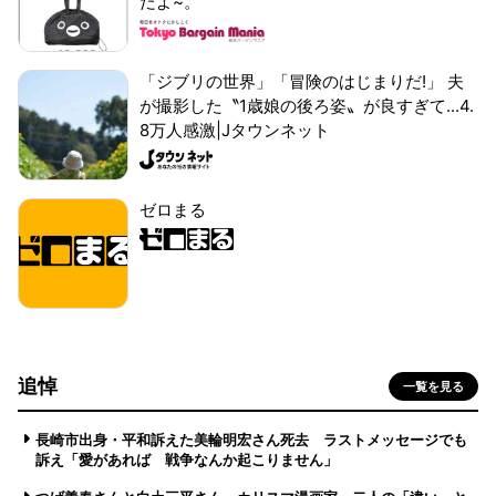
だよ~。
「ジブリの世界」「冒険のはじまりだ!」 夫
が撮影した〝1歳娘の後ろ姿〟が良すぎて...4.
8万人感激|Jタウンネット
ゼロまる
追悼
一覧を見る
長崎市出身・平和訴えた美輪明宏さん死去 ラストメッセージでも
訴え「愛があれば 戦争なんか起こりません」