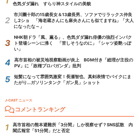
色気ダダ漏れ すらり神スタイルの美貌
市川團十郎の15歳長女＆13歳長男、ソファでリラックス仲良
し2ショ 「海老蔵さんにも麻央さんにも似てますね」「大人
になったな～」
NHK朝ドラ「風、薫る」、色気ダダ漏れ俳優の強烈インパク
ト登場シーンに沸く 「苦しそうなのに」「シャツ姿艶っぽ
い」
高市首相の被災地視察動画が炎上 BGM付き「総理が主役の
PV」に「政権プロパガンダ」批判
短髪になって雰囲気激変！長瀬智也、真剣表情でバイクにま
たがり...ガソリンタンク「ガン見」ショット
J-CAST ニュース
コメントランキング
高市首相の熊本避難所「3分間」しか視察せず？SNS拡散 内
閣広報官「51分間」だと否定