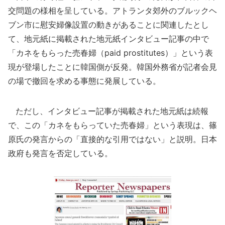
交問題の様相を呈している。アトランタ郊外のブルックヘ
ブン市に慰安婦像設置の動きがあることに関連したとし
て、地元紙に掲載された地元紙インタビュー記事の中で
「カネをもらった売春婦（paid prostitutes）」という表
現が登場したことに韓国側が反発。韓国外務省が記者会見
の場で撤回を求める事態に発展している。
ただし、インタビュー記事が掲載された地元紙は続報
で、この「カネをもらっていた売春婦」という表現は、篠
原氏の発言からの「直接的な引用ではない」と説明。日本
政府も発言を否定している。