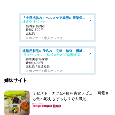
「土日祝休み」ヘルスケア業界の産業保健師/高時給/未経験OK/要資格:保健師、正看護師
＞
株式会社パソナ
福岡県 福岡市
時給2,300円
正社員
スポンサー：求人ボックス
建築用製品の仕込み・充填・検査・機械操作/寮完備/日払い/工場・製造
＞
UTエージェント株式会社AGT南関東第二CU
神奈川県 平塚市
時給1,500円
正社員 / 派遣社員
スポンサー：求人ボックス
姉妹サイト
ミセスドーナツ全4種を実食レビュー!可愛さ
も食べ応えもばっちりで大満足。