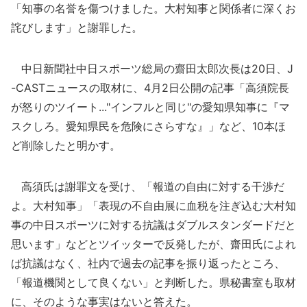
「知事の名誉を傷つけました。大村知事と関係者に深くお
詫びします」と謝罪した。
中日新聞社中日スポーツ総局の齋田太郎次長は20日、J
-CASTニュースの取材に、4月2日公開の記事「高須院長
が怒りのツイート..."インフルと同じ"の愛知県知事に『マ
スクしろ。愛知県民を危険にさらすな』」など、10本ほ
ど削除したと明かす。
高須氏は謝罪文を受け、「報道の自由に対する干渉だ
よ。大村知事」「表現の不自由展に血税を注ぎ込む大村知
事の中日スポーツに対する抗議はダブルスタンダードだと
思います」などとツイッターで反発したが、齋田氏によれ
ば抗議はなく、社内で過去の記事を振り返ったところ、
「報道機関として良くない」と判断した。県秘書室も取材
に、そのような事実はないと答えた。