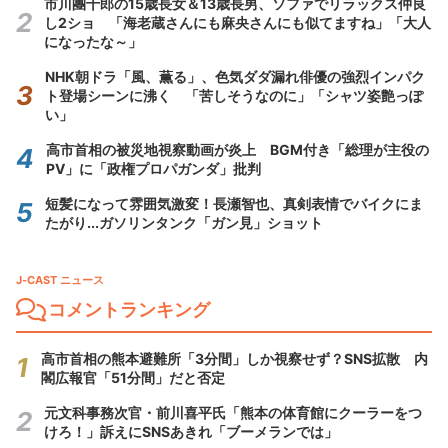
市川團十郎の15歳長女＆13歳長男、ソファでリラックス仲良
し2ショ 「海老蔵さんにも麻央さんにも似てますね」「大人
になったな～」
NHK朝ドラ「風、薫る」、色気ダダ漏れ俳優の強烈インパク
ト登場シーンに沸く 「苦しそうなのに」「シャツ姿艶っぽ
い」
高市首相の被災地視察動画が炎上 BGM付き「総理が主役の
PV」に「政権プロパガンダ」批判
短髪になって雰囲気激変！長瀬智也、真剣表情でバイクにま
たがり...ガソリンタンク「ガン見」ショット
J-CAST ニュース
コメントランキング
高市首相の熊本避難所「3分間」しか視察せず？SNS拡散 内
閣広報官「51分間」だと否定
元文科事務次官・前川喜平氏「熊本の体育館にクーラーをつ
けろ！」訴えにSNSあきれ「ブーメランでは」