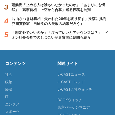
蓮舫氏「止める人は誰もいなかったのか」「あまりにも愕
然」 高市首相「上空から合掌」巡る投稿を批判
片山さつき財務相「失われた28年を取り戻す」投稿に批判
芥川賞作家「自民党の大失政の結果だろう」
「想定外でいいのか」「戻っていいとアナウンスは？」 イ
オン社長会見でのしつこい記者質問に疑問も続々
コンテンツ
関連サイト
社会
J-CASTニュース
政治
J-CASTトレンド
経済
J-CAST会社ウォッチ
IT
BOOKウォッチ
エンタメ
東京バーゲンマニア
スポーツ
Jタウンネット