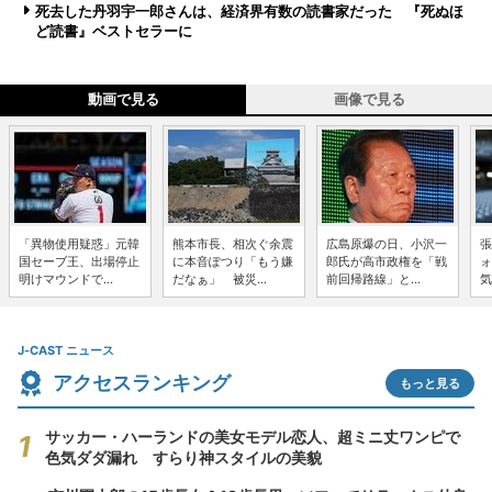
死去した丹羽宇一郎さんは、経済界有数の読書家だった 『死ぬほ
ど読書』ベストセラーに
動画で見る
画像で見る
「異物使用疑惑」元韓
熊本市長、相次ぐ余震
広島原爆の日、小沢一
張
国セーブ王、出場停止
に本音ぽつり「もう嫌
郎氏が高市政権を「戦
ォ
明けマウンドで...
だなぁ」 被災...
前回帰路線」と...
気
J-CAST ニュース
アクセスランキング
もっと見る
サッカー・ハーランドの美女モデル恋人、超ミニ丈ワンピで
色気ダダ漏れ すらり神スタイルの美貌