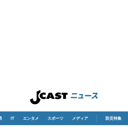
済
IT
エンタメ
スポーツ
メディア
防災特集