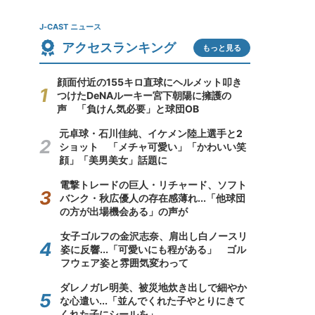
J-CAST ニュース
アクセスランキング
もっと見る
顔面付近の155キロ直球にヘルメット叩き
つけたDeNAルーキー宮下朝陽に擁護の
声 「負けん気必要」と球団OB
元卓球・石川佳純、イケメン陸上選手と2
ショット 「メチャ可愛い」「かわいい笑
顔」「美男美女」話題に
電撃トレードの巨人・リチャード、ソフト
バンク・秋広優人の存在感薄れ...「他球団
の方が出場機会ある」の声が
女子ゴルフの金沢志奈、肩出し白ノースリ
姿に反響...「可愛いにも程がある」 ゴル
フウェア姿と雰囲気変わって
ダレノガレ明美、被災地炊き出しで細やか
な心遣い...「並んでくれた子やとりにきて
くれた子にシールを」