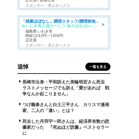
スポンサー：求人ボックス
「残業ほぼなし」調理スタッフ/調理師免許必須/正職員/日勤のみ/住宅型有料老人ホーム
＞
めいじ永寿介護サービス 株式会社/めいじ永寿介護サービスセンター
福島県 いわき市
時給1,033円～1,100円
正社員
スポンサー：求人ボックス
追悼
一覧を見る
長崎市出身・平和訴えた美輪明宏さん死去
ラストメッセージでも訴え「愛があれば 戦
争なんか起こりません」
つげ義春さんと白土三平さん カリスマ漫画
家、二人の「違い」とは？
死去した丹羽宇一郎さんは、経済界有数の読
書家だった 『死ぬほど読書』ベストセラー
に