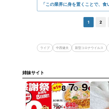
「この業界に身を置くことで、食
1
2
ライブ
中西健夫
新型コロナウイルス
姉妹サイト