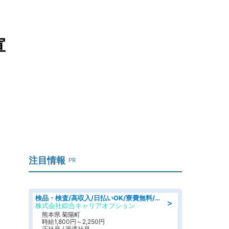
宣
注目情報
PR
検品・検査/高収入/日払いOK/寮費無料/日勤/20・30・40代活躍中
＞
株式会社綜合キャリアオプション
熊本県 菊陽町
時給1,800円～2,250円
正社員 / 派遣社員