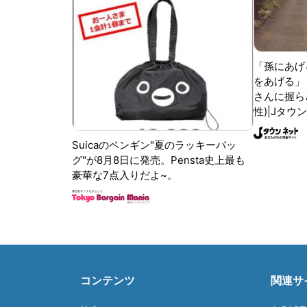
「孫にあげ
をあげる」
さんに握ら
性)|Jタウ
Suicaのペンギン"夏のラッキーバッ
グ"が8月8日に発売。Pensta史上最も
豪華な7点入りだよ~。
コンテンツ
関連サ