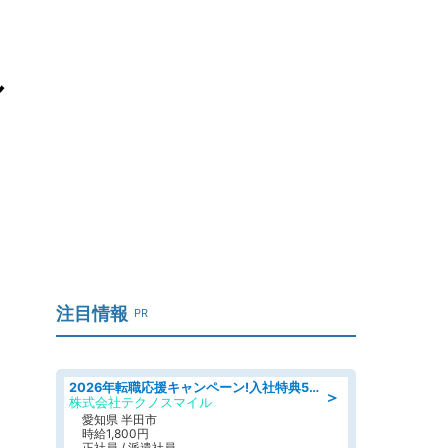
ル
注目情報
PR
2026年転職応援キャンペーン!入社特典58万円/デンソーで働こう!自動車工場で小型部品の検査業務 denso aichi
＞
株式会社テクノスマイル
愛知県 半田市
時給1,800円
正社員 / 派遣社員