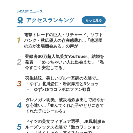
J-CAST ニュース
アクセスランキング
もっと見る
電撃トレードの巨人・リチャード、ソフト
バンク・秋広優人の存在感薄れ...「他球団
の方が出場機会ある」の声が
登録者60万超人気美女YouTuber、結婚を
発表 「めっちゃいい人に出会えた」「私
今すごく安定してる」
羽生結弦、美しいブルー基調の衣装で...
「ゆず」北川悠仁・岩沢厚治と3ショッ
ト ゆず×ゆづコラボにファン歓喜
ダレノガレ明美、被災地炊き出しで細やか
な心遣い...「並んでくれた子やとりにきて
くれた子にシールを」
ドイツの美女フィギュア選手、JK風制服＆
ルーズソックス衣装で「激カワ」ショッ
ト 「りくりゅう」アイスショーで