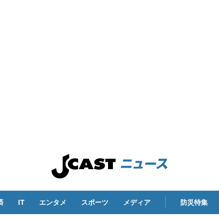
済
IT
エンタメ
スポーツ
メディア
防災特集