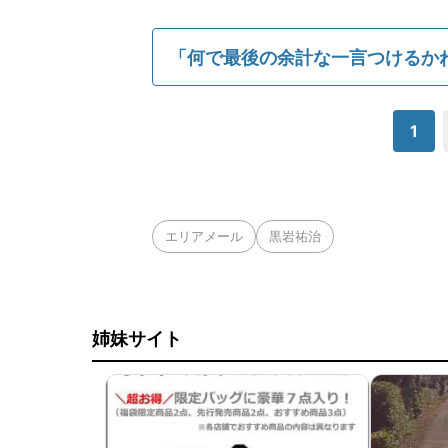
「何で最後の余計な一言つけるか
1
エリアメール
黒岩祐治
姉妹サイト