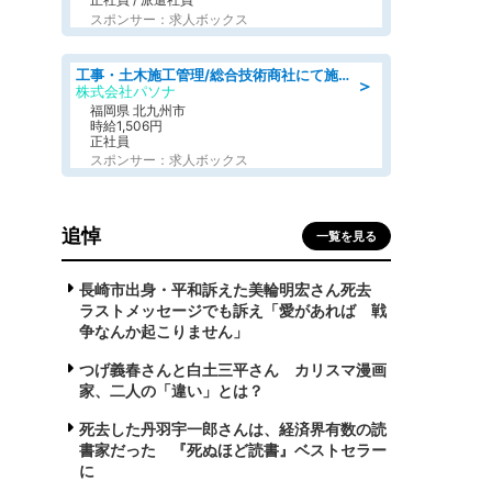
スポンサー：求人ボックス
工事・土木施工管理/総合技術商社にて施工管理のお仕事/即日勤務可/車通勤可/工事・土木施工管理/生産・品質管理
＞
株式会社パソナ
福岡県 北九州市
時給1,506円
正社員
スポンサー：求人ボックス
追悼
一覧を見る
長崎市出身・平和訴えた美輪明宏さん死去
ラストメッセージでも訴え「愛があれば 戦
争なんか起こりません」
つげ義春さんと白土三平さん カリスマ漫画
家、二人の「違い」とは？
死去した丹羽宇一郎さんは、経済界有数の読
書家だった 『死ぬほど読書』ベストセラー
に