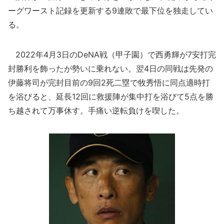
ーグワースト記録を更新する9連敗で最下位を独走してい
る。
2022年4月3日のDeNA戦（甲子園）で西勇輝が7安打完
封勝利を飾ったが勢いに乗れない。翌4日の同戦は先発の
伊藤将司が完封目前の9回2死二塁で牧秀悟に同点適時打
を浴びると、延長12回に救援陣が集中打を浴びて5点を勝
ち越されて万事休す。手痛い逆転負けを喫した。