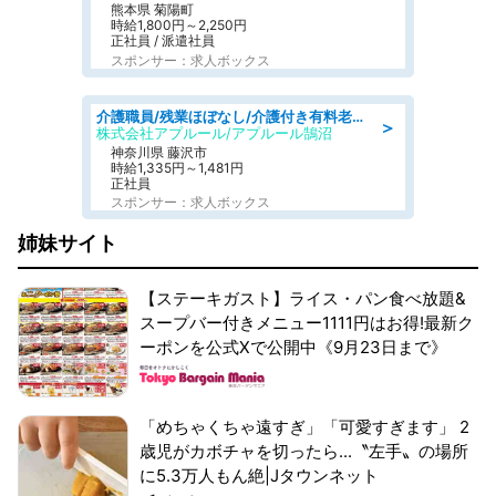
熊本県 菊陽町
時給1,800円～2,250円
正社員 / 派遣社員
スポンサー：求人ボックス
介護職員/残業ほぼなし/介護付き有料老人ホームの介護士/夜勤専従
＞
株式会社アプルール/アプルール鵠沼
神奈川県 藤沢市
時給1,335円～1,481円
正社員
スポンサー：求人ボックス
姉妹サイト
【ステーキガスト】ライス・パン食べ放題&
スープバー付きメニュー1111円はお得!最新ク
ーポンを公式Xで公開中《9月23日まで》
「めちゃくちゃ遠すぎ」「可愛すぎます」 2
歳児がカボチャを切ったら...〝左手〟の場所
に5.3万人もん絶|Jタウンネット