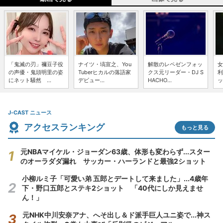
「鬼滅の刃」禰豆子役
ナイツ・塙宣之、You
解散のレペゼンフォッ
女
の声優・鬼頭明里の姿
Tuberヒカルの落語家
クス元リーダー・DJ S
利
にネット騒然 ...
デビュー...
HACHO...
ッ
J-CAST ニュース
アクセスランキング
もっと見る
元NBAマイケル・ジョーダン63歳、体形も変わらず...スター
のオーラダダ漏れ サッカー・ハーランドと最強2ショット
小柳ルミ子「可愛い弟 五郎とデートして来ました」...4歳年
下・野口五郎とステキ2ショット 「40代にしか見えませ
ん！」
元NHK中川安奈アナ、へそ出し＆ド派手巨人ユニ姿で...神ス