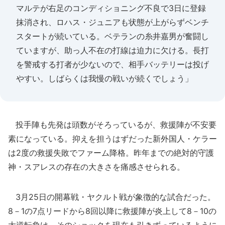
マルテが右足のコンディショニング不良で3日に登録
抹消され、ロハス・ジュニアも状態が上がらずベンチ
スタートが続いている。ベテランの糸井嘉男が奮闘し
ていますが、助っ人不在の打線は迫力に欠ける。長打
を警戒する打者が少ないので、相手バッテリーは投げ
やすい。しばらくは我慢の戦いが続くでしょう」
投手陣も先発は頭数がそろっているが、救援陣が不安要
素になっている。抑えを担うはずだった新外国人・ケラー
は2度の救援失敗でファーム降格。昨年までの絶対的守護
神・スアレスの存在の大きさを痛感させられる。
3月25日の開幕戦・ヤクルト戦が象徴的な試合だった。
8－1の7点リードから8回以降に救援陣が炎上して8－10の