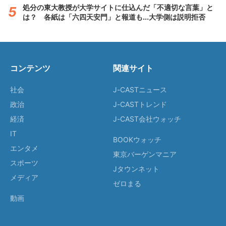
処分の東大教授が大学サイトに仕込んだ「不適切な言葉」と
は？ 各紙は「六四天安門」と報道も...大学側は説明拒否
コンテンツ
関連サイト
社会
J-CASTニュース
政治
J-CASTトレンド
経済
J-CAST会社ウォッチ
IT
BOOKウォッチ
エンタメ
東京バーゲンマニア
スポーツ
Jタウンネット
メディア
ゼロまる
動画