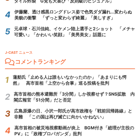
タイル炸裂 G党も大喜び「反則級のビジュアル」
伊藤蘭、透け感黒ロングドレス姿で色気ダダ漏れ...変わらぬ
美貌の衝撃 「ずっと変わらず綺麗」「美しすぎ」
元卓球・石川佳純、イケメン陸上選手と2ショット 「メチャ
可愛い」「かわいい笑顔」「美男美女」話題に
J-CAST ニュース
コメントランキング
蓮舫氏「止める人は誰もいなかったのか」「あまりにも愕
然」 高市首相「上空から合掌」巡る投稿を批判
高市首相の熊本避難所「3分間」しか視察せず？SNS拡散 内
閣広報官「51分間」だと否定
広島原爆の日、小沢一郎氏が高市政権を「戦前回帰路線」と
非難 「この国は再び滅亡に向かいかねない」
高市首相の被災地視察動画が炎上 BGM付き「総理が主役の
PV」に「政権プロパガンダ」批判