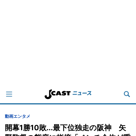
動画
エンタメ
開幕1勝10敗...最下位独走の阪神 矢