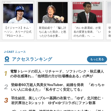
【ドジャース】キム・
新党結成で「「騙し討
「れいわ新選組」が党
登
ヘソン、大リーグ公式
ちにあった気分」と怒
名の変更を発表、「い
女
「PSロースタ...
ったひろゆき妻...
のちの党」へ ...
発
J-CAST ニュース
アクセスランキング
もっと見る
電撃トレードの巨人・リチャード、ソフトバンク・秋広優人
の存在感薄れ...「他球団の方が出場機会ある」の声が
登録者60万超人気美女YouTuber、結婚を発表 「めっちゃ
いい人に出会えた」「私今すごく安定してる」
羽生結弦、美しいブルー基調の衣装で...「ゆず」北川悠仁・
岩沢厚治と3ショット ゆず×ゆづコラボにファン歓喜