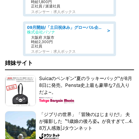
時給1,800円
正社員 / 派遣社員
スポンサー：求人ボックス
09月開始/「土日祝休み」グローバル企業での産業保健のお仕事/保健師/高時給/残業なし/服装自由
＞
株式会社パソナ
大阪府 大阪市
時給2,300円
正社員
スポンサー：求人ボックス
姉妹サイト
Suicaのペンギン"夏のラッキーバッグ"が8月
8日に発売。Pensta史上最も豪華な7点入り
だよ~。
「ジブリの世界」「冒険のはじまりだ!」 夫
が撮影した〝1歳娘の後ろ姿〟が良すぎて...4.
8万人感激|Jタウンネット