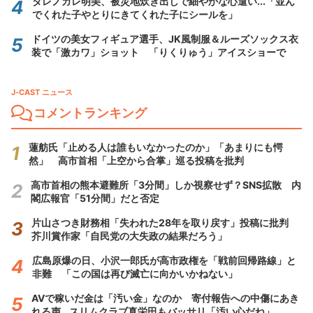
ダレノガレ明美、被災地炊き出しで細やかな心遣い...「並ん
でくれた子やとりにきてくれた子にシールを」
ドイツの美女フィギュア選手、JK風制服＆ルーズソックス衣
装で「激カワ」ショット 「りくりゅう」アイスショーで
J-CAST ニュース
コメントランキング
蓮舫氏「止める人は誰もいなかったのか」「あまりにも愕
然」 高市首相「上空から合掌」巡る投稿を批判
高市首相の熊本避難所「3分間」しか視察せず？SNS拡散 内
閣広報官「51分間」だと否定
片山さつき財務相「失われた28年を取り戻す」投稿に批判
芥川賞作家「自民党の大失政の結果だろう」
広島原爆の日、小沢一郎氏が高市政権を「戦前回帰路線」と
非難 「この国は再び滅亡に向かいかねない」
AVで稼いだ金は「汚い金」なのか 寄付報告への中傷にあき
れる声...スリムクラブ真栄田もバッサリ「汚い心だね」