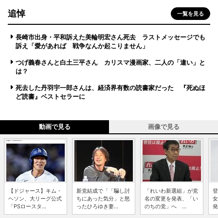
追悼
一覧を見る
長崎市出身・平和訴えた美輪明宏さん死去 ラストメッセージでも
訴え「愛があれば 戦争なんか起こりません」
つげ義春さんと白土三平さん カリスマ漫画家、二人の「違い」と
は？
死去した丹羽宇一郎さんは、経済界有数の読書家だった 『死ぬほ
ど読書』ベストセラーに
動画で見る
画像で見る
【ドジャース】キム・
新党結成で「「騙し討
「れいわ新選組」が党
登
ヘソン、大リーグ公式
ちにあった気分」と怒
名の変更を発表、「い
女
「PSロースタ...
ったひろゆき妻...
のちの党」へ ...
発