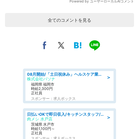
全てのコメントを見る
08月開始/「土日祝休み」ヘルスケア業界の産業保健師/高時給/未経験OK/要資格:保健師、正看護師
＞
株式会社パソナ
福岡県 福岡市
時給2,300円
正社員
スポンサー：求人ボックス
日払いOKで即日収入/キッチンスタッフ/「原付免許必須」デリバリー業務など、自己成長可能な幅広い仕事に挑戦!髪型自由&ピアス・ネイルOK/茨城県/水戸市
＞
肉メシ 水戸店
茨城県 水戸市
時給1,100円～
正社員
スポンサー：求人ボックス