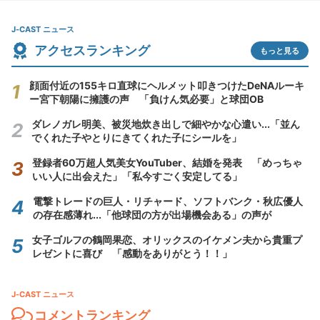
J-CAST ニュース
アクセスランキング
もっと見る
顔面付近の155キロ直球にヘルメット叩きつけたDeNAルーキ
ー宮下朝陽に擁護の声 「負けん気必要」と球団OB
ダレノガレ明美、被災地炊き出しで細やかな心遣い...「並ん
でくれた子やとりにきてくれた子にシールを」
登録者60万超人気美女YouTuber、結婚を発表 「めっちゃ
いい人に出会えた」「私今すごく安定してる」
電撃トレードの巨人・リチャード、ソフトバンク・秋広優人
の存在感薄れ...「他球団の方が出場機会ある」の声が
女子ゴルフの鶴岡果恋、オリックスのイケメン夫から貴重プ
レゼントに喜び 「感動をありがとう！！」
J-CAST ニュース
コメントランキング