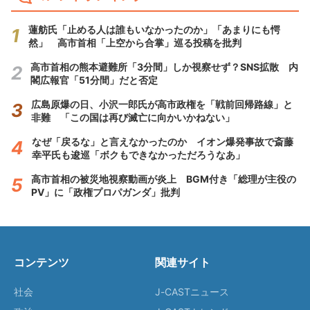
蓮舫氏「止める人は誰もいなかったのか」「あまりにも愕
然」 高市首相「上空から合掌」巡る投稿を批判
高市首相の熊本避難所「3分間」しか視察せず？SNS拡散 内
閣広報官「51分間」だと否定
広島原爆の日、小沢一郎氏が高市政権を「戦前回帰路線」と
非難 「この国は再び滅亡に向かいかねない」
なぜ「戻るな」と言えなかったのか イオン爆発事故で斎藤
幸平氏も逡巡「ボクもできなかっただろうなあ」
高市首相の被災地視察動画が炎上 BGM付き「総理が主役の
PV」に「政権プロパガンダ」批判
コンテンツ
関連サイト
社会
J-CASTニュース