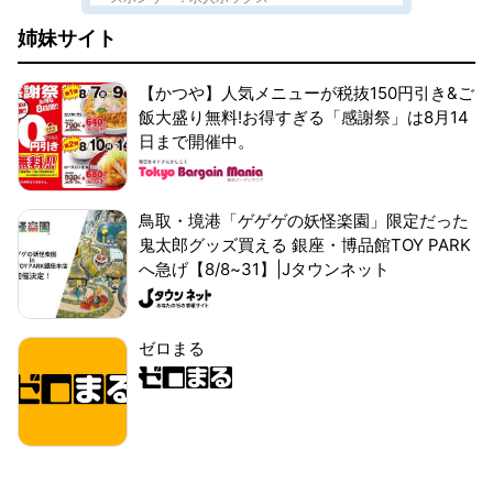
姉妹サイト
【かつや】人気メニューが税抜150円引き&ご
飯大盛り無料!お得すぎる「感謝祭」は8月14
日まで開催中。
鳥取・境港「ゲゲゲの妖怪楽園」限定だった
鬼太郎グッズ買える 銀座・博品館TOY PARK
へ急げ【8/8~31】|Jタウンネット
ゼロまる