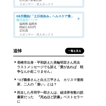
スポンサー：求人ボックス
08月開始/「土日祝休み」ヘルスケア業界の産業保健師/高時給/未経験OK/要資格:保健師、正看護師
＞
株式会社パソナ
福岡県 福岡市
時給2,300円
正社員
スポンサー：求人ボックス
追悼
一覧を見る
長崎市出身・平和訴えた美輪明宏さん死去
ラストメッセージでも訴え「愛があれば 戦
争なんか起こりません」
つげ義春さんと白土三平さん カリスマ漫画
家、二人の「違い」とは？
死去した丹羽宇一郎さんは、経済界有数の読
書家だった 『死ぬほど読書』ベストセラー
に