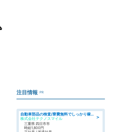
込
注目情報
PR
自動車部品の検査/寮費無料でしっかり稼げる denso aichi
＞
株式会社テクノスマイル
三重県 四日市市
時給1,800円
正社員 / 派遣社員