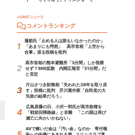
J-CAST ニュース
コメントランキング
蓮舫氏「止める人は誰もいなかったのか」
「あまりにも愕然」 高市首相「上空から
合掌」巡る投稿を批判
高市首相の熊本避難所「3分間」しか視察
せず？SNS拡散 内閣広報官「51分間」だ
と否定
片山さつき財務相「失われた28年を取り戻
す」投稿に批判 芥川賞作家「自民党の大
失政の結果だろう」
広島原爆の日、小沢一郎氏が高市政権を
「戦前回帰路線」と非難 「この国は再び
滅亡に向かいかねない」
AVで稼いだ金は「汚い金」なのか 寄付報
告への中傷にあきれる声...スリムクラブ真