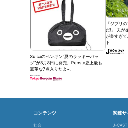
「ジブリの
だ!」 夫
が良すぎて.
ト
Suicaのペンギン"夏のラッキーバッ
グ"が8月8日に発売。Pensta史上最も
豪華な7点入りだよ~。
コンテンツ
関連サ
社会
J-CAS