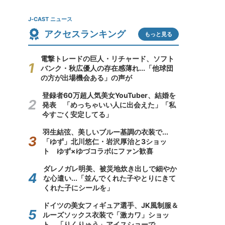
J-CAST ニュース
アクセスランキング
もっと見る
電撃トレードの巨人・リチャード、ソフト
バンク・秋広優人の存在感薄れ...「他球団
の方が出場機会ある」の声が
登録者60万超人気美女YouTuber、結婚を
発表 「めっちゃいい人に出会えた」「私
今すごく安定してる」
羽生結弦、美しいブルー基調の衣装で...
「ゆず」北川悠仁・岩沢厚治と3ショッ
ト ゆず×ゆづコラボにファン歓喜
ダレノガレ明美、被災地炊き出しで細やか
な心遣い...「並んでくれた子やとりにきて
くれた子にシールを」
ドイツの美女フィギュア選手、JK風制服＆
ルーズソックス衣装で「激カワ」ショッ
ト 「りくりゅう」アイスショーで