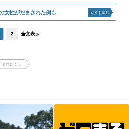
代の女性がだまされた例も
続きを読む
2
全文表示
VE とれたてっ！