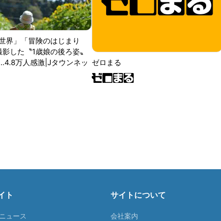
世界」「冒険のはじまり
が撮影した〝1歳娘の後ろ姿〟
ゼロまる
..4.8万人感激|Jタウンネッ
イト
サイトについて
Tニュース
会社案内