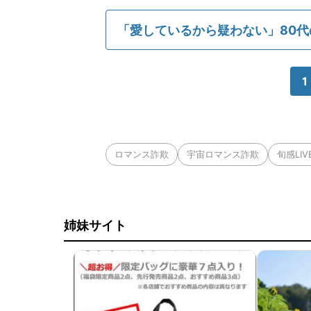
「愛しているから疑わない」80
1
ロマンス詐欺
宇宙ロマンス詐欺
旬感LI
姉妹サイト