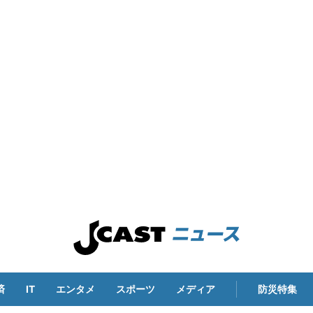
済
IT
エンタメ
スポーツ
メディア
防災特集