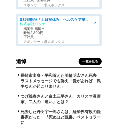
スポンサー：求人ボックス
08月開始/「土日祝休み」ヘルスケア業界の産業保健師/高時給/未経験OK/要資格:保健師、正看護師
＞
株式会社パソナ
福岡県 福岡市
時給2,300円
正社員
スポンサー：求人ボックス
追悼
一覧を見る
長崎市出身・平和訴えた美輪明宏さん死去
ラストメッセージでも訴え「愛があれば 戦
争なんか起こりません」
つげ義春さんと白土三平さん カリスマ漫画
家、二人の「違い」とは？
死去した丹羽宇一郎さんは、経済界有数の読
書家だった 『死ぬほど読書』ベストセラー
に