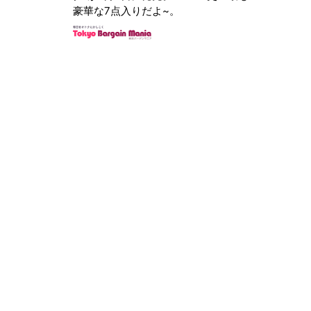
豪華な7点入りだよ~。