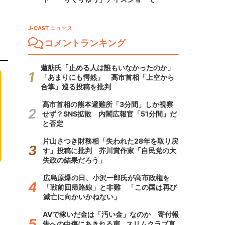
J-CAST ニュース
コメントランキング
蓮舫氏「止める人は誰もいなかったのか」
「あまりにも愕然」 高市首相「上空から
合掌」巡る投稿を批判
高市首相の熊本避難所「3分間」しか視察
せず？SNS拡散 内閣広報官「51分間」だ
と否定
片山さつき財務相「失われた28年を取り戻
す」投稿に批判 芥川賞作家「自民党の大
失政の結果だろう」
広島原爆の日、小沢一郎氏が高市政権を
「戦前回帰路線」と非難 「この国は再び
滅亡に向かいかねない」
AVで稼いだ金は「汚い金」なのか 寄付報
告への中傷にあきれる声...スリムクラブ真