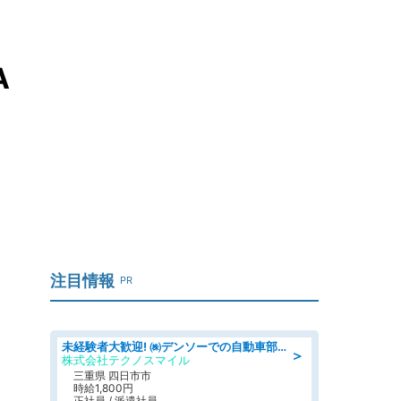
A
注目情報
PR
未経験者大歓迎! ㈱デンソーでの自動車部品の組立作業 denso aichi
＞
株式会社テクノスマイル
三重県 四日市市
時給1,800円
正社員 / 派遣社員