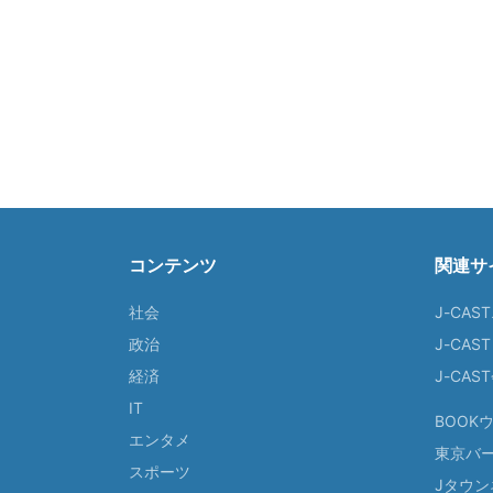
コンテンツ
関連サ
社会
J-CAS
政治
J-CAS
経済
J-CA
IT
BOOK
エンタメ
東京バ
スポーツ
Jタウン