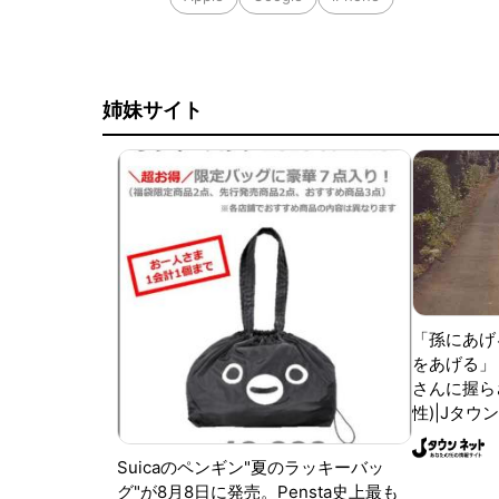
姉妹サイト
「孫にあげ
をあげる」
さんに握ら
性)|Jタウ
Suicaのペンギン"夏のラッキーバッ
グ"が8月8日に発売。Pensta史上最も