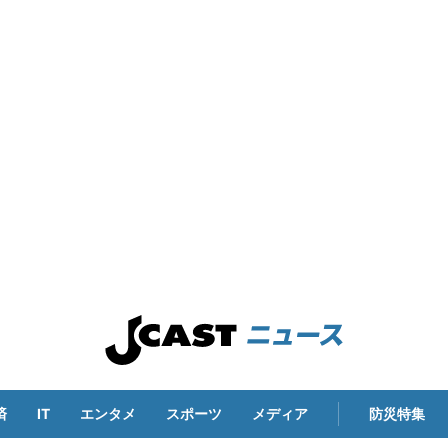
済
IT
エンタメ
スポーツ
メディア
防災特集