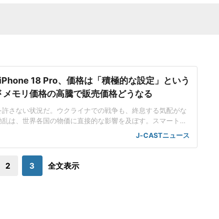
Phone 18 Pro、価格は「積極的な設定」という
 メモリ価格の高騰で販売価格どうなる
を許さない状況だ。ウクライナでの戦争も、終息する気配がな
動乱は、世界各国の物価に直接的な影響を及ぼす。スマートフ
けている。そんな中、2026年9月の発売が噂されるiPhone1
J-CASTニュース
と比較して高価になってしまうのでは?という不安がささやかれて
ple製品情報の海外メディアによると、AppleはiPhone18Pr
o
2
3
全文表示