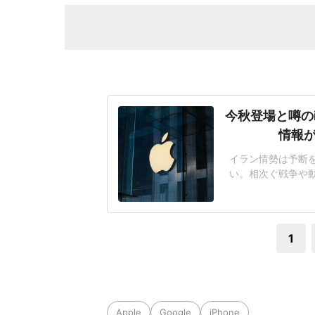
今秋登場と噂のi
情報が
イラン情勢は予断
い。相次ぐ戦争や
ォンも、その煽りを受
8Proも前モデル
いる。アナリストやAp
1
Apple
Google
iPhone