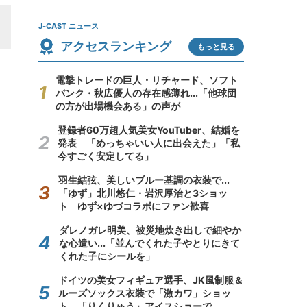
J-CAST ニュース
アクセスランキング
もっと見る
電撃トレードの巨人・リチャード、ソフト
バンク・秋広優人の存在感薄れ...「他球団
の方が出場機会ある」の声が
登録者60万超人気美女YouTuber、結婚を
発表 「めっちゃいい人に出会えた」「私
今すごく安定してる」
羽生結弦、美しいブルー基調の衣装で...
「ゆず」北川悠仁・岩沢厚治と3ショッ
ト ゆず×ゆづコラボにファン歓喜
ダレノガレ明美、被災地炊き出しで細やか
な心遣い...「並んでくれた子やとりにきて
くれた子にシールを」
ドイツの美女フィギュア選手、JK風制服＆
ルーズソックス衣装で「激カワ」ショッ
ト 「りくりゅう」アイスショーで