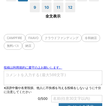
9
10
11
12
全文表示
CAMPFIRE
FAAVO
クラウドファンディング
令和納豆
無料パス
納豆