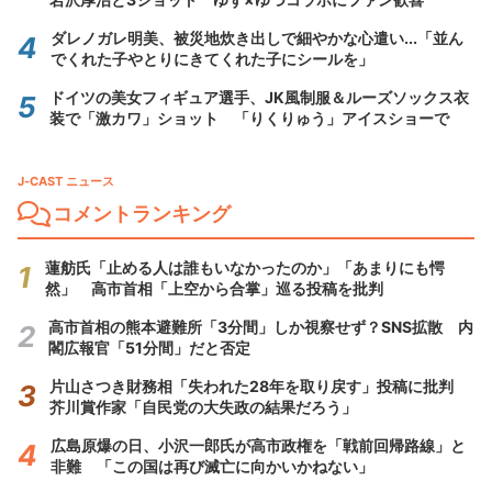
ダレノガレ明美、被災地炊き出しで細やかな心遣い...「並ん
でくれた子やとりにきてくれた子にシールを」
ドイツの美女フィギュア選手、JK風制服＆ルーズソックス衣
装で「激カワ」ショット 「りくりゅう」アイスショーで
J-CAST ニュース
コメントランキング
蓮舫氏「止める人は誰もいなかったのか」「あまりにも愕
然」 高市首相「上空から合掌」巡る投稿を批判
高市首相の熊本避難所「3分間」しか視察せず？SNS拡散 内
閣広報官「51分間」だと否定
片山さつき財務相「失われた28年を取り戻す」投稿に批判
芥川賞作家「自民党の大失政の結果だろう」
広島原爆の日、小沢一郎氏が高市政権を「戦前回帰路線」と
非難 「この国は再び滅亡に向かいかねない」