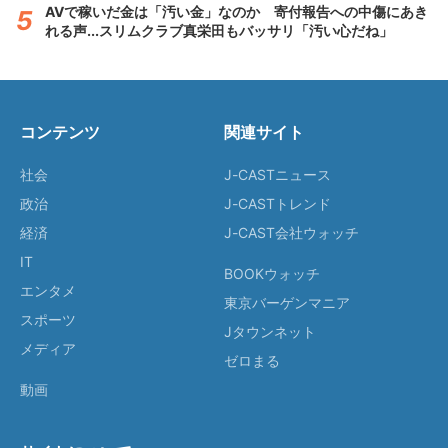
AVで稼いだ金は「汚い金」なのか 寄付報告への中傷にあき
れる声...スリムクラブ真栄田もバッサリ「汚い心だね」
コンテンツ
関連サイト
社会
J-CASTニュース
政治
J-CASTトレンド
経済
J-CAST会社ウォッチ
IT
BOOKウォッチ
エンタメ
東京バーゲンマニア
スポーツ
Jタウンネット
メディア
ゼロまる
動画