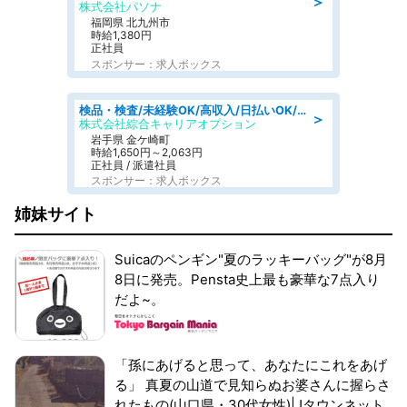
＞
株式会社パソナ
福岡県 北九州市
時給1,380円
正社員
スポンサー：求人ボックス
検品・検査/未経験OK/高収入/日払いOK/交替制/20・30・40代活躍中
＞
株式会社綜合キャリアオプション
岩手県 金ケ崎町
時給1,650円～2,063円
正社員 / 派遣社員
スポンサー：求人ボックス
姉妹サイト
Suicaのペンギン"夏のラッキーバッグ"が8月
8日に発売。Pensta史上最も豪華な7点入り
だよ~。
「孫にあげると思って、あなたにこれをあげ
る」 真夏の山道で見知らぬお婆さんに握らさ
れたもの(山口県・30代女性)|Jタウンネット