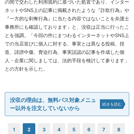
の間で交わした利用規約に基づいた処置であり、インター
ネットやSNS上の記事に掲載されたような『詐欺行為』や
『一方的な剥奪行為』に当たる内容ではないことを弁護士
事務所にも確認しております」と、没収は正当に行ったこ
とを強調。「今回の件にまつわるインターネットやSNS上
での当店並びに個人に対する、事実とは異なる投稿、捏
造、誹謗中傷、脅迫行為、事実誤認の記事を作成した個
人・企業に関しましては、法的手段を検討して参ります」
との方針を示した。
没収の理由は、無料パス対象メニュ
続きを読む
ー以外を注文していないから
1
2
3
4
5
6
7
8