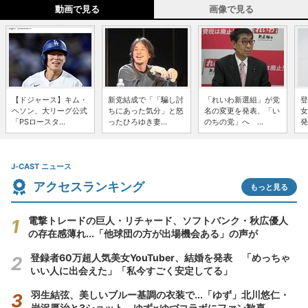
動画で見る
画像で見る
【ドジャース】キム・
新党結成で「「騙し討
「れいわ新選組」が党
登
ヘソン、大リーグ公式
ちにあった気分」と怒
名の変更を発表、「い
女
「PSロースタ...
ったひろゆき妻...
のちの党」へ ...
発
J-CAST ニュース
アクセスランキング
もっと見る
電撃トレードの巨人・リチャード、ソフトバンク・秋広優人
の存在感薄れ...「他球団の方が出場機会ある」の声が
登録者60万超人気美女YouTuber、結婚を発表 「めっちゃ
いい人に出会えた」「私今すごく安定してる」
羽生結弦、美しいブルー基調の衣装で...「ゆず」北川悠仁・
岩沢厚治と3ショット ゆず×ゆづコラボにファン歓喜