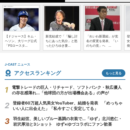
【ドジャース】キム・
新党結成で「「騙し討
「れいわ新選組」が党
登
ヘソン、大リーグ公式
ちにあった気分」と怒
名の変更を発表、「い
女
「PSロースタ...
ったひろゆき妻...
のちの党」へ ...
発
J-CAST ニュース
アクセスランキング
もっと見る
電撃トレードの巨人・リチャード、ソフトバンク・秋広優人
の存在感薄れ...「他球団の方が出場機会ある」の声が
登録者60万超人気美女YouTuber、結婚を発表 「めっちゃ
いい人に出会えた」「私今すごく安定してる」
羽生結弦、美しいブルー基調の衣装で...「ゆず」北川悠仁・
岩沢厚治と3ショット ゆず×ゆづコラボにファン歓喜