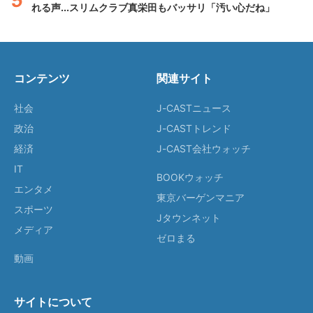
れる声...スリムクラブ真栄田もバッサリ「汚い心だね」
コンテンツ
関連サイト
社会
J-CASTニュース
政治
J-CASTトレンド
経済
J-CAST会社ウォッチ
IT
BOOKウォッチ
エンタメ
東京バーゲンマニア
スポーツ
Jタウンネット
メディア
ゼロまる
動画
サイトについて