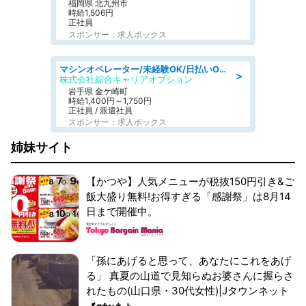
福岡県 北九州市
時給1,506円
正社員
スポンサー：求人ボックス
マシンオペレーター/未経験OK/日払いOK/寮完備/交替制/20・30・40代活躍中
＞
株式会社綜合キャリアオプション
岩手県 金ケ崎町
時給1,400円～1,750円
正社員 / 派遣社員
スポンサー：求人ボックス
姉妹サイト
【かつや】人気メニューが税抜150円引き&ご
飯大盛り無料!お得すぎる「感謝祭」は8月14
日まで開催中。
「孫にあげると思って、あなたにこれをあげ
る」 真夏の山道で見知らぬお婆さんに握らさ
れたもの(山口県・30代女性)|Jタウンネット