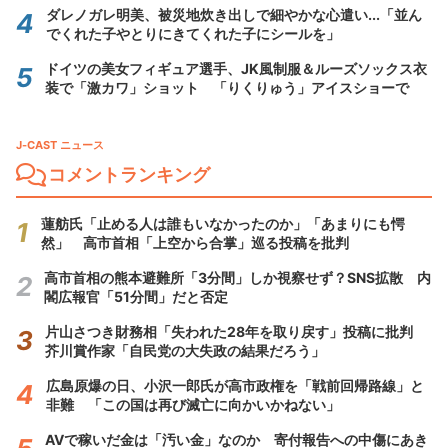
ダレノガレ明美、被災地炊き出しで細やかな心遣い...「並ん
でくれた子やとりにきてくれた子にシールを」
ドイツの美女フィギュア選手、JK風制服＆ルーズソックス衣
装で「激カワ」ショット 「りくりゅう」アイスショーで
J-CAST ニュース
コメントランキング
蓮舫氏「止める人は誰もいなかったのか」「あまりにも愕
然」 高市首相「上空から合掌」巡る投稿を批判
高市首相の熊本避難所「3分間」しか視察せず？SNS拡散 内
閣広報官「51分間」だと否定
片山さつき財務相「失われた28年を取り戻す」投稿に批判
芥川賞作家「自民党の大失政の結果だろう」
広島原爆の日、小沢一郎氏が高市政権を「戦前回帰路線」と
非難 「この国は再び滅亡に向かいかねない」
AVで稼いだ金は「汚い金」なのか 寄付報告への中傷にあき