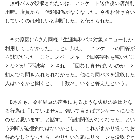
無料パスが没収されたのは、アンケート送信後の店舗利
用時。店員から「信頼関係がなくなった。今後お付き合い
していくのは難しいと判断した」と伝えられた。
その原因はAさん同様「生涯無料パス対象メニューしか
利用してこなかった」ことに加え、「アンケートの回答が
不誠実だった」こと。スペースキーで回答字数を稼いだこ
となどが「不誠実」とされ、「回答し直せばいいのか」と
頼んでも聞き入れられなかった。他にも同パスを没収した
人はいるかと聞くと、「十数名」いると答えたという。
Bさんも、令和納豆の声明にあるような失効の原因とな
る行為は「していません。強いて言えばアンケートになる
のだと思います」と話す。「信頼関係がなくなった」とい
う判断が恣意的ではないかとし、「これがまかり通ってお
咎めなしとなったら、やりたい放題にリターンを没収でき