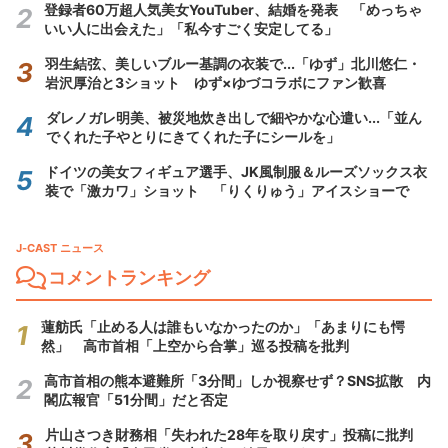
登録者60万超人気美女YouTuber、結婚を発表 「めっちゃ
いい人に出会えた」「私今すごく安定してる」
羽生結弦、美しいブルー基調の衣装で...「ゆず」北川悠仁・
岩沢厚治と3ショット ゆず×ゆづコラボにファン歓喜
ダレノガレ明美、被災地炊き出しで細やかな心遣い...「並ん
でくれた子やとりにきてくれた子にシールを」
ドイツの美女フィギュア選手、JK風制服＆ルーズソックス衣
装で「激カワ」ショット 「りくりゅう」アイスショーで
J-CAST ニュース
コメントランキング
蓮舫氏「止める人は誰もいなかったのか」「あまりにも愕
然」 高市首相「上空から合掌」巡る投稿を批判
高市首相の熊本避難所「3分間」しか視察せず？SNS拡散 内
閣広報官「51分間」だと否定
片山さつき財務相「失われた28年を取り戻す」投稿に批判