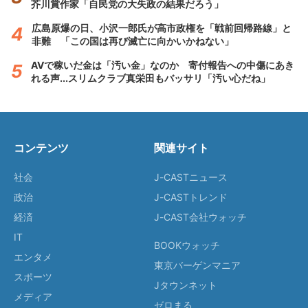
芥川賞作家「自民党の大失政の結果だろう」
広島原爆の日、小沢一郎氏が高市政権を「戦前回帰路線」と
非難 「この国は再び滅亡に向かいかねない」
AVで稼いだ金は「汚い金」なのか 寄付報告への中傷にあき
れる声...スリムクラブ真栄田もバッサリ「汚い心だね」
コンテンツ
関連サイト
社会
J-CASTニュース
政治
J-CASTトレンド
経済
J-CAST会社ウォッチ
IT
BOOKウォッチ
エンタメ
東京バーゲンマニア
スポーツ
Jタウンネット
メディア
ゼロまる