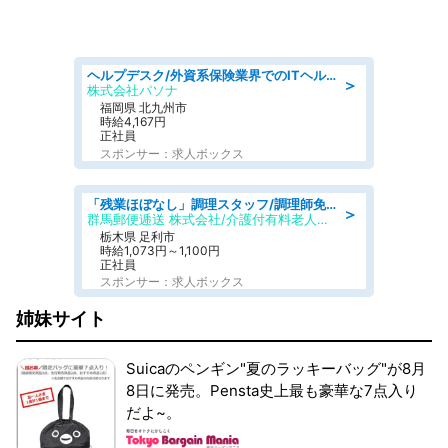
ヘルプデスク/外資系保険業界でのITヘルプデスク業務/駅近/即日勤務可/ヘルプデスク
＞
株式会社パソナ
福岡県 北九州市
時給4,167円
正社員
スポンサー：求人ボックス
「残業ほぼなし」調理スタッフ/調理師免許必須/正職員/日勤のみ/介護付き有料老人ホーム/社会保障完備
＞
群馬郵便逓送 株式会社/介護付有料老人ホーム ふる里
栃木県 足利市
時給1,073円～1,100円
正社員
スポンサー：求人ボックス
姉妹サイト
Suicaのペンギン"夏のラッキーバッグ"が8月
8日に発売。Pensta史上最も豪華な7点入り
だよ~。