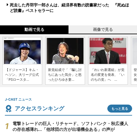
死去した丹羽宇一郎さんは、経済界有数の読書家だった 『死ぬほ
ど読書』ベストセラーに
動画で見る
画像で見る
【ドジャース】キム・
新党結成で「「騙し討
「れいわ新選組」が党
登
ヘソン、大リーグ公式
ちにあった気分」と怒
名の変更を発表、「い
女
「PSロースタ...
ったひろゆき妻...
のちの党」へ ...
発
J-CAST ニュース
アクセスランキング
もっと見る
電撃トレードの巨人・リチャード、ソフトバンク・秋広優人
の存在感薄れ...「他球団の方が出場機会ある」の声が