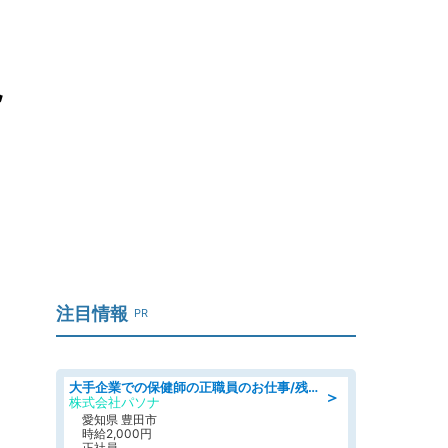
見
注目情報
PR
大手企業での保健師の正職員のお仕事/残業なし/要資格:保健師
＞
株式会社パソナ
愛知県 豊田市
時給2,000円
正社員