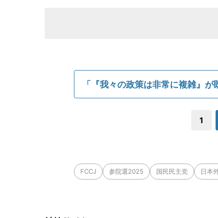
「『我々の政策は非常に複雑』が
1
FCCJ
参院選2025
国民民主党
日本