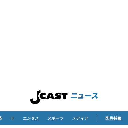
済
IT
エンタメ
スポーツ
メディア
防災特集