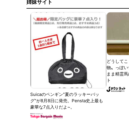
姉妹サイト
どうしてこ
物〟っぽい
まま精霊馬
ト
Suicaのペンギン"夏のラッキーバッ
グ"が8月8日に発売。Pensta史上最も
豪華な7点入りだよ~。