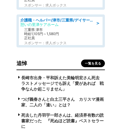
スポンサー：求人ボックス
介護職・ヘルパー/津市/三重県/デイサービス/近鉄名古屋線
＞
憩いの里津ケアホーム
三重県 津市
時給1,105円～1,580円
正社員
スポンサー：求人ボックス
追悼
一覧を見る
長崎市出身・平和訴えた美輪明宏さん死去
ラストメッセージでも訴え「愛があれば 戦
争なんか起こりません」
つげ義春さんと白土三平さん カリスマ漫画
家、二人の「違い」とは？
死去した丹羽宇一郎さんは、経済界有数の読
書家だった 『死ぬほど読書』ベストセラー
に