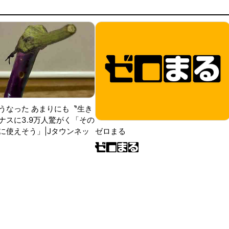
うなった あまりにも〝生き
ナスに3.9万人驚がく「その
に使えそう」|Jタウンネッ
ゼロまる