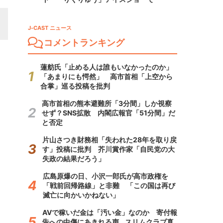
J-CAST ニュース
コメントランキング
蓮舫氏「止める人は誰もいなかったのか」
「あまりにも愕然」 高市首相「上空から
合掌」巡る投稿を批判
高市首相の熊本避難所「3分間」しか視察
せず？SNS拡散 内閣広報官「51分間」だ
と否定
片山さつき財務相「失われた28年を取り戻
す」投稿に批判 芥川賞作家「自民党の大
失政の結果だろう」
広島原爆の日、小沢一郎氏が高市政権を
「戦前回帰路線」と非難 「この国は再び
滅亡に向かいかねない」
AVで稼いだ金は「汚い金」なのか 寄付報
告への中傷にあきれる声...スリムクラブ真