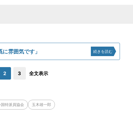
既に雰囲気です」
続きを読む
2
3
全文表示
外国特派員協会
玉木雄一郎