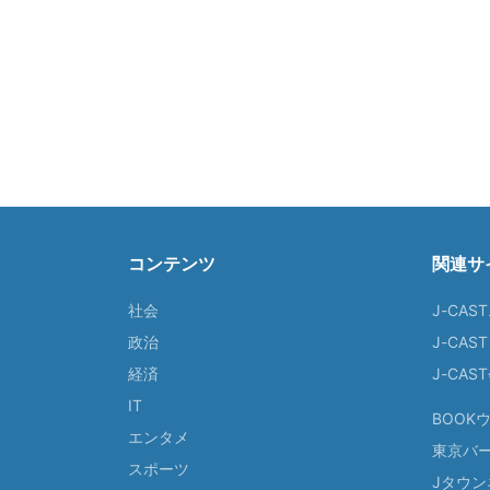
コンテンツ
関連サ
社会
J-CAS
政治
J-CAS
経済
J-CA
IT
BOOK
エンタメ
東京バ
スポーツ
Jタウン