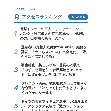
J-CAST ニュース
アクセスランキング
もっと見る
電撃トレードの巨人・リチャード、ソフト
バンク・秋広優人の存在感薄れ...「他球団
の方が出場機会ある」の声が
登録者60万超人気美女YouTuber、結婚を
発表 「めっちゃいい人に出会えた」「私
今すごく安定してる」
羽生結弦、美しいブルー基調の衣装で...
「ゆず」北川悠仁・岩沢厚治と3ショッ
ト ゆず×ゆづコラボにファン歓喜
ダレノガレ明美、被災地炊き出しで細やか
な心遣い...「並んでくれた子やとりにきて
くれた子にシールを」
ドイツの美女フィギュア選手、JK風制服＆
ルーズソックス衣装で「激カワ」ショッ
ト 「りくりゅう」アイスショーで