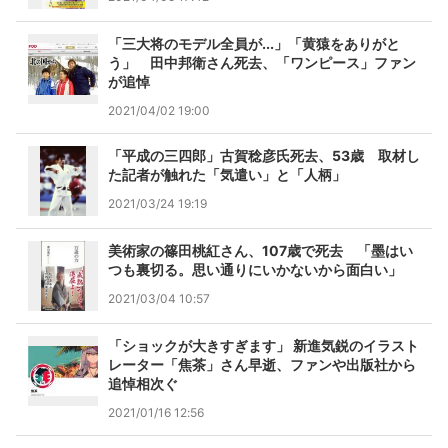
「三大将のモデル全員が...」「黄猿をありがと
う」 田中邦衛さん死去、「ワンピース」ファン
が追悼
2021/04/02 19:00
「平成の三四郎」古賀稔彦氏死去、53歳 取材し
た記者が触れた「気遣い」と「人柄」
2021/03/24 19:19
美術家の篠田桃紅さん、107歳で死去 「墨はい
つも裏切る。思い通りにいかないから面白い」
2021/03/04 10:57
「ショックが大きすぎます」 新進気鋭のイラスト
レーター「焦茶」さん早逝、ファンや出版社から
追悼相次ぐ
2021/01/16 12:56