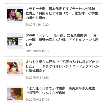
マラドーナ氏、日本代表ドリブラーたちが追悼
乾貴士「何回もビデオ借りて...」堂安律「小学生
の頃から憧れ」
2020/11/26 12:20
SMAP「Joy!!」、モー娘。にも楽曲提供 「赤
い公園」津野米咲さん訃報にアイドルファンも悲
しみ
2020/10/19 15:18
まつもと泉さん死去で「初恋の人は鮎川まどかで
した」 「きまぐれオレンジ☆ロード」ファンか
ら追悼相次ぐ
2020/10/13 12:18
「また逢う日まで」作曲家・筒美京平さん死去
中川翔子、つんくらが追悼
2020/10/12 17:09