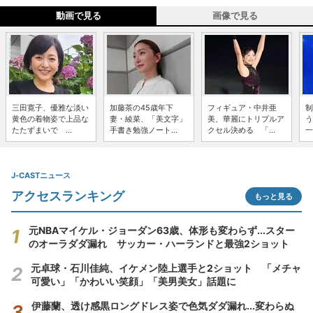
動画で見る
画像で見る
三田寛子、優雅な淡い
加藤茶の45歳年下
フィギュア・中井亜
制
黄色の着物姿で上品な
妻・綾菜、「美文字」
美、華麗にトリプルア
う
たたずまいで ...
手書き勉強ノート...
クセル決める 「...
一
J-CASTニュース
アクセスランキング
もっと見る
元NBAマイケル・ジョーダン63歳、体形も変わらず...スター
のオーラダダ漏れ サッカー・ハーランドと最強2ショット
元卓球・石川佳純、イケメン陸上選手と2ショット 「メチャ
可愛い」「かわいい笑顔」「美男美女」話題に
伊藤蘭、透け感黒ロングドレス姿で色気ダダ漏れ...変わらぬ