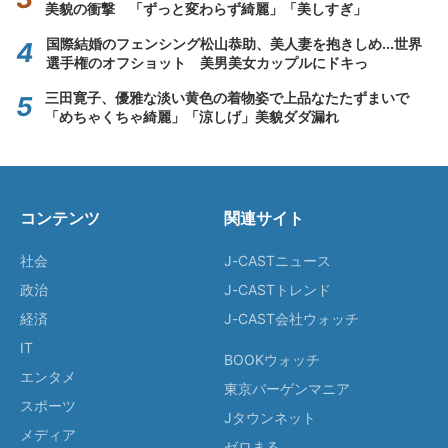
美貌の衝撃 「ずっと変わらず綺麗」「美しすぎ」
国際結婚のフェンシング松山恭助、美人妻を抱きしめ...世界
選手権のオフショット 美男美女カップルにドキっ
三田寛子、優雅な淡い黄色の着物姿で上品なたたずまいで
「めちゃくちゃ綺麗」「涼しげ」美貌ダダ漏れ
コンテンツ
関連サイト
社会
J-CASTニュース
政治
J-CASTトレンド
経済
J-CAST会社ウォッチ
IT
BOOKウォッチ
エンタメ
東京バーゲンマニア
スポーツ
Jタウンネット
メディア
ゼロまる